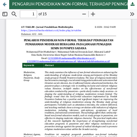
PENGARUH PENDIDIKAN NON-FORMAL TERHADAP PENINGKATAN PEMAHAMAN MODERASI BERAGAMA PADA JAMAAH PENGAJIAN SENIN DI PONPES SADANA