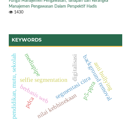
Fungsi Manajemen Pengawasan, Tahapan dan Kerangka
Manajemen Pengawasan Dalam Perspektif Hadis
1430
KEYWORDS
mediapipe
pendidikan, mutu, sekolah
background removal
digitalisasi
anti bullying
segmentasi citra
selfie segmentation
p5-ppra
berbasis web
nilai kebhinekaan
pdca