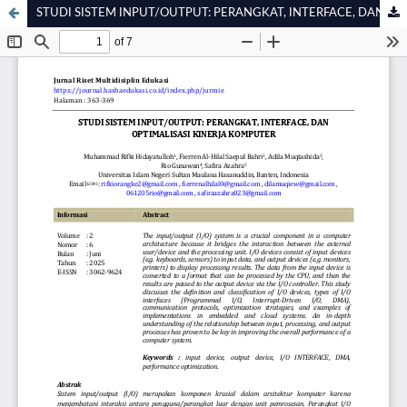
STUDI SISTEM INPUT/OUTPUT: PERANGKAT, INTERFACE, DAN OPTIMALISASI KINERJA KOMPUTER