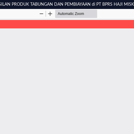
ILAN PRODUK TABUNGAN DAN PEMBIAYAAN di PT BPRS HAJI MISK