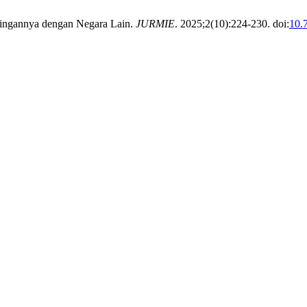
dingannya dengan Negara Lain.
JURMIE
. 2025;2(10):224-230. doi:
10.