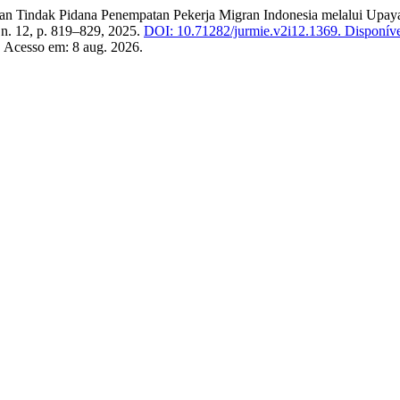
n Tindak Pidana Penempatan Pekerja Migran Indonesia melalui Upay
, n. 12, p. 819–829, 2025.
DOI: 10.71282/jurmie.v2i12.1369.
Disponíve
. Acesso em: 8 aug. 2026.