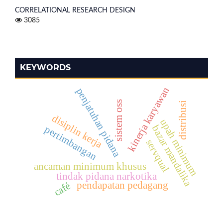
CORRELATIONAL RESEARCH DESIGN
3085
KEYWORDS
kinerja karyawan
penjatuhan pidana
sistem oss
distribusi
disiplin kerja
upah minimum
bazar mandalika
pertimbangan
servqual
ancaman minimum khusus
tindak pidana narkotika
pendapatan pedagang
café