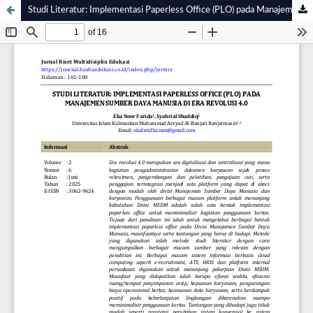
Studi Literatur: Implementasi Paperless Office (PLO) pada Manajemen Sumber Daya Manusia di Era Revolusi 4.0