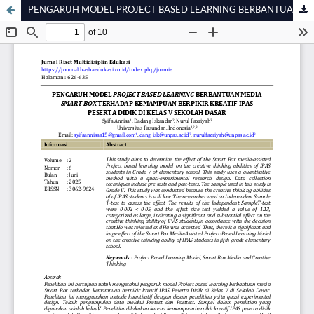
PENGARUH MODEL PROJECT BASED LEARNING BERBANTUAN MEDIA SMART BOX TERHADAP KEMAMPUAN BERPIKIR KREATIF IPAS PESERTA DIDIK DI KELAS V SEKOLAH DASAR