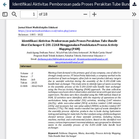
Identifikasi Aktivitas Pemborosan pada Proses Perakitan Tube Bundle Heat Exchanger E-201-22AB Menggunakan Pendekatan Process Activity Mapping (PAM)