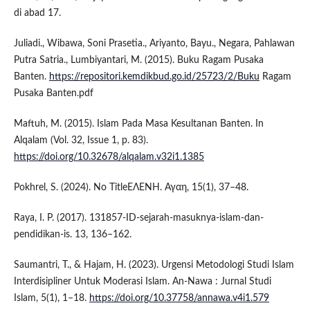
di abad 17.
Juliadi., Wibawa, Soni Prasetia., Ariyanto, Bayu., Negara, Pahlawan
Putra Satria., Lumbiyantari, M. (2015). Buku Ragam Pusaka
Banten.
https://repositori.kemdikbud.go.id/25723/2/Buku
Ragam
Pusaka Banten.pdf
Maftuh, M. (2015). Islam Pada Masa Kesultanan Banten. In
Alqalam (Vol. 32, Issue 1, p. 83).
https://doi.org/10.32678/alqalam.v32i1.1385
Pokhrel, S. (2024). No TitleΕΛΕΝΗ. Αγαη, 15(1), 37–48.
Raya, I. P. (2017). 131857-ID-sejarah-masuknya-islam-dan-
pendidikan-is. 13, 136–162.
Saumantri, T., & Hajam, H. (2023). Urgensi Metodologi Studi Islam
Interdisipliner Untuk Moderasi Islam. An-Nawa : Jurnal Studi
Islam, 5(1), 1–18.
https://doi.org/10.37758/annawa.v4i1.579