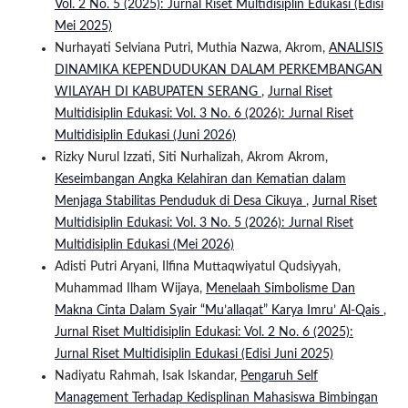
Vol. 2 No. 5 (2025): Jurnal Riset Multidisiplin Edukasi (Edisi
Mei 2025)
Nurhayati Selviana Putri, Muthia Nazwa, Akrom,
ANALISIS
DINAMIKA KEPENDUDUKAN DALAM PERKEMBANGAN
WILAYAH DI KABUPATEN SERANG
,
Jurnal Riset
Multidisiplin Edukasi: Vol. 3 No. 6 (2026): Jurnal Riset
Multidisiplin Edukasi (Juni 2026)
Rizky Nurul Izzati, Siti Nurhalizah, Akrom Akrom,
Keseimbangan Angka Kelahiran dan Kematian dalam
Menjaga Stabilitas Penduduk di Desa Cikuya
,
Jurnal Riset
Multidisiplin Edukasi: Vol. 3 No. 5 (2026): Jurnal Riset
Multidisiplin Edukasi (Mei 2026)
Adisti Putri Aryani, Ilfina Muttaqwiyatul Qudsiyyah,
Muhammad Ilham Wijaya,
Menelaah Simbolisme Dan
Makna Cinta Dalam Syair “Mu’allaqat” Karya Imru’ Al-Qais
,
Jurnal Riset Multidisiplin Edukasi: Vol. 2 No. 6 (2025):
Jurnal Riset Multidisiplin Edukasi (Edisi Juni 2025)
Nadiyatu Rahmah, Isak Iskandar,
Pengaruh Self
Management Terhadap Kedisplinan Mahasiswa Bimbingan