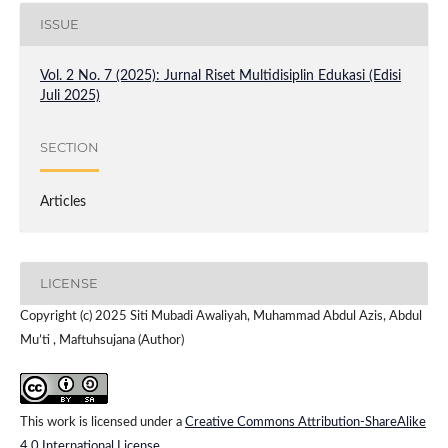
ISSUE
Vol. 2 No. 7 (2025): Jurnal Riset Multidisiplin Edukasi (Edisi
Juli 2025)
SECTION
Articles
LICENSE
Copyright (c) 2025 Siti Mubadi Awaliyah, Muhammad Abdul Azis, Abdul
Mu’ti , Maftuhsujana (Author)
This work is licensed under a
Creative Commons Attribution-ShareAlike
4.0 International License
.