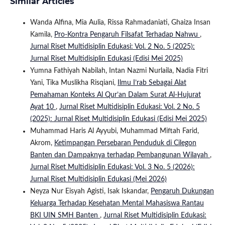
Similar Articles
Wanda Alfina, Mia Aulia, Rissa Rahmadaniati, Ghaiza Insan
Kamila,
Pro-Kontra Pengaruh Filsafat Terhadap Nahwu
,
Jurnal Riset Multidisiplin Edukasi: Vol. 2 No. 5 (2025):
Jurnal Riset Multidisiplin Edukasi (Edisi Mei 2025)
Yumna Fathiyah Nabilah, Intan Nazmi Nurlaila, Nadia Fitri
Yani, Tika Muslikha Risqiani,
Ilmu I’rab Sebagai Alat
Pemahaman Konteks Al Qur’an Dalam Surat Al-Hujurat
Ayat 10
,
Jurnal Riset Multidisiplin Edukasi: Vol. 2 No. 5
(2025): Jurnal Riset Multidisiplin Edukasi (Edisi Mei 2025)
Muhammad Haris Al Ayyubi, Muhammad Miftah Farid,
Akrom,
Ketimpangan Persebaran Penduduk di Cilegon
Banten dan Dampaknya terhadap Pembangunan Wilayah
,
Jurnal Riset Multidisiplin Edukasi: Vol. 3 No. 5 (2026):
Jurnal Riset Multidisiplin Edukasi (Mei 2026)
Neyza Nur Eisyah Agisti, Isak Iskandar,
Pengaruh Dukungan
Keluarga Terhadap Kesehatan Mental Mahasiswa Rantau
BKI UIN SMH Banten
,
Jurnal Riset Multidisiplin Edukasi: