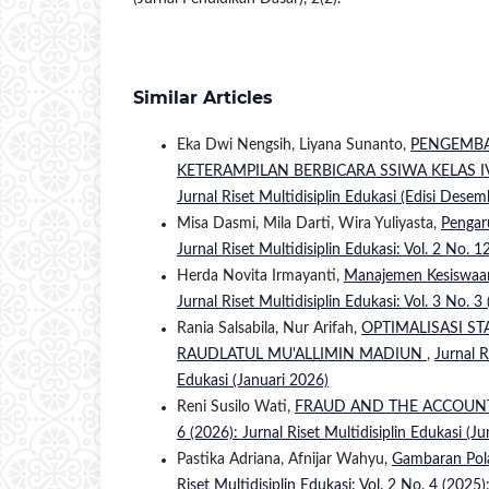
Similar Articles
Eka Dwi Nengsih, Liyana Sunanto,
PENGEMBA
KETERAMPILAN BERBICARA SSIWA KELAS 
Jurnal Riset Multidisiplin Edukasi (Edisi Dese
Misa Dasmi, Mila Darti, Wira Yuliyasta,
Pengar
Jurnal Riset Multidisiplin Edukasi: Vol. 2 No. 
Herda Novita Irmayanti,
Manajemen Kesiswaan 
Jurnal Riset Multidisiplin Edukasi: Vol. 3 No. 3
Rania Salsabila, Nur Arifah,
OPTIMALISASI S
RAUDLATUL MU'ALLIMIN MADIUN
,
Jurnal R
Edukasi (Januari 2026)
Reni Susilo Wati,
FRAUD AND THE ACCOUN
6 (2026): Jurnal Riset Multidisiplin Edukasi (J
Pastika Adriana, Afnijar Wahyu,
Gambaran Pola
Riset Multidisiplin Edukasi: Vol. 2 No. 4 (2025):