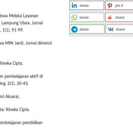
share
pin it
Siswa Melalui Layanan
share
share
 Lampung Utara. Jurnal
share
share
 1(1), 91-99.
swa MIN Janti. Jurnal dimensi
Rineka Cipta.
am pembelajaran aktif di
g, 2(1), 30-43.
umi Aksara).
ta: Rineka Cipta.
 pembelajaran pendidikan