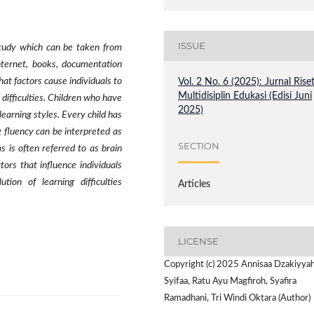
ISSUE
 study which can be taken from
nternet, books, documentation
hat factors cause individuals to
Vol. 2 No. 6 (2025): Jurnal Rise
Multidisiplin Edukasi (Edisi Juni
 difficulties. Children who have
2025)
learning styles. Every child has
g fluency can be interpreted as
SECTION
s is often referred to as brain
tors that influence individuals
ution of learning difficulties
Articles
LICENSE
Copyright (c) 2025 Annisaa Dzakiyya
Syifaa, Ratu Ayu Magfiroh, Syafira
Ramadhani, Tri Windi Oktara (Author)