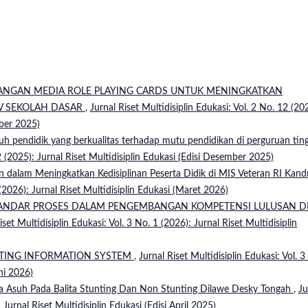
NGAN MEDIA ROLE PLAYING CARDS UNTUK MENINGKATKAN
IV SEKOLAH DASAR
,
Jurnal Riset Multidisiplin Edukasi: Vol. 2 No. 12 (20
mber 2025)
uh pendidik yang berkualitas terhadap mutu pendidikan di perguruan tin
12 (2025): Jurnal Riset Multidisiplin Edukasi (Edisi Desember 2025)
dalam Meningkatkan Kedisiplinan Peserta Didik di MIS Veteran RI Kand
 (2026): Jurnal Riset Multidisiplin Edukasi (Maret 2026)
TANDAR PROSES DALAM PENGEMBANGAN KOMPETENSI LULUSAN DI
iset Multidisiplin Edukasi: Vol. 3 No. 1 (2026): Jurnal Riset Multidisiplin
TING INFORMATION SYSTEM
,
Jurnal Riset Multidisiplin Edukasi: Vol. 3
uni 2026)
 Asuh Pada Balita Stunting Dan Non Stunting Dilawe Desky Tongah
,
Ju
 Jurnal Riset Multidisiplin Edukasi (Edisi April 2025)