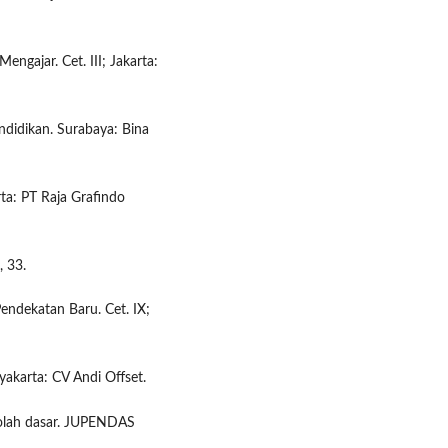
engajar. Cet. III; Jakarta:
ndidikan. Surabaya: Bina
ta: PT Raja Grafindo
, 33.
endekatan Baru. Cet. IX;
akarta: CV Andi Offset.
ekolah dasar. JUPENDAS