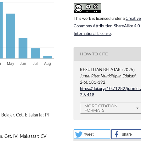
This work is licensed under a
Creative
Commons Attribution-ShareAlike 4.0
International License
.
HOW TO CITE
KESULITAN BELAJAR. (2025).
Jurnal Riset Multidisiplin Edukasi
,
2
(6), 181-192.
https://doi.org/10.71282/jurmie.
2i6.418
MORE CITATION
FORMATS
lajar. Cet. I; Jakarta; PT
tweet
share
m. Cet. IV; Makassar: CV