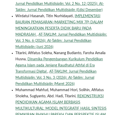
Jurnal Pendidikan Multidisiplin: Vol. 2 No. 12 (2025): At-
Taklim: Jurnal Pendidikan Multidisiplin (Edisi Desember)
Wirdatul Hasanah, Titin Nurhidayati,
IMPLEMENTASI
BAURAN PEMASARAN (MARKETING MIX 7P) DALAM
MENINGKATKAN PESERTA DIDIK BARU PADA
MADRASAH
,
AT-TAKLIM: Jurnal Pendidikan Multidisiplin:
Vol. 3 No. 6 (2026): At-Taklim: Jurnal Pendidikan
Multidisiplin (Juni 2026)
Titarini, Afifatus Soleha, Nanang Budianto, Faroha Amalia
Husna,
Dinamika Pengembangan Kurikulum Pendidikan
Agama Islam pada Jenjang Raudhatul Athfal di Era
Transformasi Digital
,
AT-TAKLIM: Jurnal Pendidikan
Multidisiplin: Vol. 3 No. 3 (2026): At-Taklim: Jurnal
Pendidikan Multidisiplin (Maret 2026)
Muhammad Mahfud, Muhammad Hori, Solihin, Afifatus
Sholeha, Sugiyanto, Abd. Hadi, Titarini,
REKONSTRUKSI
PENDIDIKAN AGAMA ISLAM BERBASIS
MULTIKULTURAL: MODEL INTEGRATIF HASIL SINTESIS
PEMIKIRAN BHIKHU PAREKH DAN PERSPEKTIF ISLAM
,