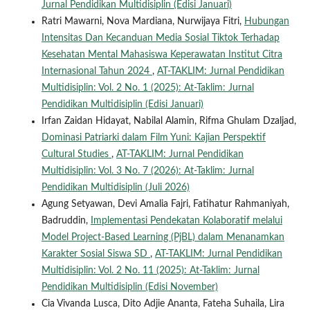
Jurnal Pendidikan Multidisiplin (Edisi Januari)
Ratri Mawarni, Nova Mardiana, Nurwijaya Fitri,
Hubungan
Intensitas Dan Kecanduan Media Sosial Tiktok Terhadap
Kesehatan Mental Mahasiswa Keperawatan Institut Citra
Internasional Tahun 2024
,
AT-TAKLIM: Jurnal Pendidikan
Multidisiplin: Vol. 2 No. 1 (2025): At-Taklim: Jurnal
Pendidikan Multidisiplin (Edisi Januari)
Irfan Zaidan Hidayat, Nabilal Alamin, Rifma Ghulam Dzaljad,
Dominasi Patriarki dalam Film Yuni: Kajian Perspektif
Cultural Studies
,
AT-TAKLIM: Jurnal Pendidikan
Multidisiplin: Vol. 3 No. 7 (2026): At-Taklim: Jurnal
Pendidikan Multidisiplin (Juli 2026)
Agung Setyawan, Devi Amalia Fajri, Fatihatur Rahmaniyah,
Badruddin,
Implementasi Pendekatan Kolaboratif melalui
Model Project-Based Learning (PjBL) dalam Menanamkan
Karakter Sosial Siswa SD
,
AT-TAKLIM: Jurnal Pendidikan
Multidisiplin: Vol. 2 No. 11 (2025): At-Taklim: Jurnal
Pendidikan Multidisiplin (Edisi November)
Cia Vivanda Lusca, Dito Adjie Ananta, Fateha Suhaila, Lira