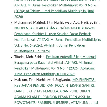
AT-TAKLIM: Jurnal Pendidikan Multidisiplin: Vol. 3 No. 6
(2026): At-Taklim: Jurnal Pendidikan Multidisiplin (Juni
2026)
Muhammad Mahfud, Titin Nurhidayati, Abd. Hadi, Solihin,
NGOPENI AKHLAK BÂBÂNA ORÈNG NGODÂ’ Inovasi
Pembinaan Karakter Lulusan Sekolah Dasar Berbasis
Kearifan Lokal
,
AT-TAKLIM: Jurnal Pendidikan Multidisiplin:
Vol. 3 No. 6 (2026): At-Taklim: Jurnal Pendidikan
Multidisiplin (Juni 2026)
Titarini, Moh. Sahlan,
Penilaian Autentik Sikap Moderasi
Beragama pada Raudhatul Athfal
,
AT-TAKLIM: Jurnal
Pendidikan Multidisiplin: Vol. 3 No. 7 (2026): At-Taklim:
Jurnal Pendidikan Multidisiplin (Juli 2026)
Maksum, Titin Nurhidayati, Sugiyanto,
IMPLEMENTASI
KEBIJAKAN PENDIDIKAN, POLA INTERAKSI SANTRI,
DAN EFEKTIVITAS PEMBELAJARAN PENDIDIKAN
AGAMA ISLAM DI PONDOK PESANTREN ASSUJA'I
ROWOTAMTU RAMBIPUJI JEMBER
,
AT-TAKLIM: Jurnal