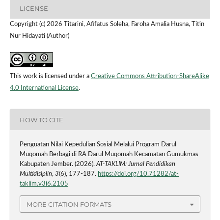
LICENSE
Copyright (c) 2026 Titarini, Afifatus Soleha, Faroha Amalia Husna, Titin
Nur Hidayati (Author)
This work is licensed under a
Creative Commons Attribution-ShareAlike
4.0 International License
.
HOW TO CITE
Penguatan Nilai Kepedulian Sosial Melalui Program Darul
Muqomah Berbagi di RA Darul Muqomah Kecamatan Gumukmas
Kabupaten Jember. (2026).
AT-TAKLIM: Jurnal Pendidikan
Multidisiplin
,
3
(6), 177-187.
https://doi.org/10.71282/at-
taklim.v3i6.2105
MORE CITATION FORMATS