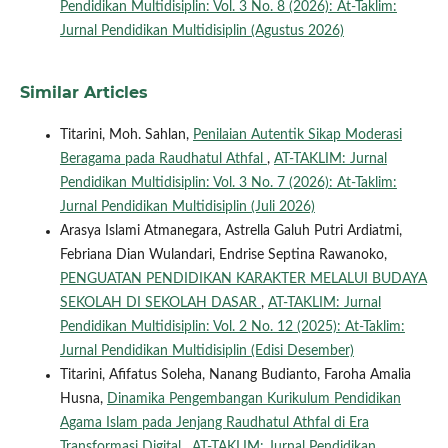
Pendidikan Multidisiplin: Vol. 3 No. 8 (2026): At-Taklim:
Jurnal Pendidikan Multidisiplin (Agustus 2026)
Similar Articles
Titarini, Moh. Sahlan,
Penilaian Autentik Sikap Moderasi
Beragama pada Raudhatul Athfal
,
AT-TAKLIM: Jurnal
Pendidikan Multidisiplin: Vol. 3 No. 7 (2026): At-Taklim:
Jurnal Pendidikan Multidisiplin (Juli 2026)
Arasya Islami Atmanegara, Astrella Galuh Putri Ardiatmi,
Febriana Dian Wulandari, Endrise Septina Rawanoko,
PENGUATAN PENDIDIKAN KARAKTER MELALUI BUDAYA
SEKOLAH DI SEKOLAH DASAR
,
AT-TAKLIM: Jurnal
Pendidikan Multidisiplin: Vol. 2 No. 12 (2025): At-Taklim:
Jurnal Pendidikan Multidisiplin (Edisi Desember)
Titarini, Afifatus Soleha, Nanang Budianto, Faroha Amalia
Husna,
Dinamika Pengembangan Kurikulum Pendidikan
Agama Islam pada Jenjang Raudhatul Athfal di Era
Transformasi Digital
,
AT-TAKLIM: Jurnal Pendidikan