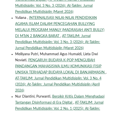
Multidisiplin: Vol. 3 No. 3 (2026): At-Taklim: Jurnal
Pendidikan Multidisiplin (Maret 2026)
Yuliana ,
INTERNALISASI NILAI-NILAI PENDIDIKAN
AGAMA ISLAM DALAM PENCEGAHAN BULLYING
MELALUI PROGRAM MANLY (MADRASAH ANTI BULLY)
DI MTsN 2 BANGKA BARAT
,
AT-TAKLIM: Jurnal
Pendidikan Multidisiplin: Vol. 3 No. 3 (2026): At-Taklim:
Jurnal Pendidikan Multidisiplin (Maret 2026)
Meiliyana Putri, Muhammad Agus Humaidi, Lieta Dwi
Noviati,
PENGARUH BUDAYA K-POP MENGUBAH
PANDANGAN MAHASISWA ILMU KOMUNIKASI FISIP
UNISKA TERHADAP BUDAYA LOKAL DI BANJARMASIN
,
AT-TAKLIM: Jurnal Pendidikan Multidisiplin: Vol. 3 No. 4
(2026): At-Taklim: Jurnal Pendidikan Multidisiplin (April
2026)
Nur Diantini, Purwanti,
Berpikir Kritis Dalam Menghadapi
Tantangan Disinformasi di Era Digital
,
AT-TAKLIM: Jurnal
Pendidikan Multidisiplin: Vol. 2 No. 1 (2025): At-Taklim: