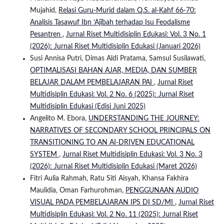
Mujahid,
Relasi Guru-Murid dalam Q.S. al-Kahf 66-70:
Analisis Tasawuf Ibn ‘Ajībah terhadap Isu Feodalisme
Pesantren
,
Jurnal Riset Multidisiplin Edukasi: Vol. 3 No. 1
(2026): Jurnal Riset Multidisiplin Edukasi (Januari 2026)
Susi Annisa Putri, Dimas Aldi Pratama, Samsul Susilawati,
OPTIMALISASI BAHAN AJAR, MEDIA, DAN SUMBER
BELAJAR DALAM PEMBELAJARAN PAI
,
Jurnal Riset
Multidisiplin Edukasi: Vol. 2 No. 6 (2025): Jurnal Riset
Multidisiplin Edukasi (Edisi Juni 2025)
Angelito M. Ebora,
UNDERSTANDING THE JOURNEY:
NARRATIVES OF SECONDARY SCHOOL PRINCIPALS ON
TRANSITIONING TO AN AI-DRIVEN EDUCATIONAL
SYSTEM
,
Jurnal Riset Multidisiplin Edukasi: Vol. 3 No. 3
(2026): Jurnal Riset Multidisiplin Edukasi (Maret 2026)
Fitri Aulia Rahmah, Ratu Siti Aisyah, Khansa Fakhira
Maulidia, Oman Farhurohman,
PENGGUNAAN AUDIO
VISUAL PADA PEMBELAJARAN IPS DI SD/MI
,
Jurnal Riset
Multidisiplin Edukasi: Vol. 2 No. 11 (2025): Jurnal Riset