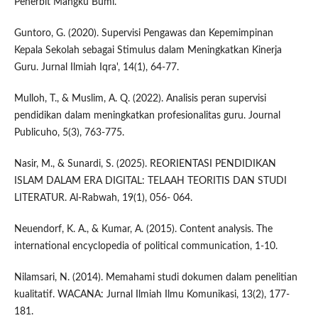
Penerbit Mangku Bumi.
Guntoro, G. (2020). Supervisi Pengawas dan Kepemimpinan
Kepala Sekolah sebagai Stimulus dalam Meningkatkan Kinerja
Guru. Jurnal Ilmiah Iqra', 14(1), 64-77.
Mulloh, T., & Muslim, A. Q. (2022). Analisis peran supervisi
pendidikan dalam meningkatkan profesionalitas guru. Journal
Publicuho, 5(3), 763-775.
Nasir, M., & Sunardi, S. (2025). REORIENTASI PENDIDIKAN
ISLAM DALAM ERA DIGITAL: TELAAH TEORITIS DAN STUDI
LITERATUR. Al-Rabwah, 19(1), 056- 064.
Neuendorf, K. A., & Kumar, A. (2015). Content analysis. The
international encyclopedia of political communication, 1-10.
Nilamsari, N. (2014). Memahami studi dokumen dalam penelitian
kualitatif. WACANA: Jurnal Ilmiah Ilmu Komunikasi, 13(2), 177-
181.