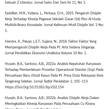
Sebuah Z Literatur. Jurnal Sains Dan Seni Its 11, No 1.
Fadzillah, M.R., Yuliana, L., Perkasa, D.H., 2025. Pengaruh Disiplin
Kerja Terhadap Kinerja Pegawai Sekolah Dasar (Sd) Plus Al Huda.
Multidicilinary Knowlade: Jurnal Keilmuan Mutli Disiplin Vol: 3 No:
1.
Hendra, K., Palupi, L.E.T., Sujana, N., 2018. Faktor-Faktor Yang
Mempengaruhi Disiplin Kerja Pada Pt. Arta Sedana Singaraja.
Jurnal Pendidikan Ekonomi Undiksha Volume 10 No. 1.
Husain, B.A., Santoso, A.B., 2022a. Analisis Kepatuhan Karyawan
Terhadap Pemberlakuan Prosedur Operasional Standar (Sop) Pada
Perusahaan Baru (Studi Kasus Pada Pt. Prina Duta Rekayasa) Kota
Tangerang Selatan. Jurnal Tadbir Peradaban 2, 105–113.
Https://Doi.Org/10.55182/Jtp.V2i2.154
Husain, B.A., Santoso, A.B., 2022b. Analisis Disiplin Kerja Dalam
Meningkatkan Kinerja Karyawan Pada Perusahaan Cv Kirana