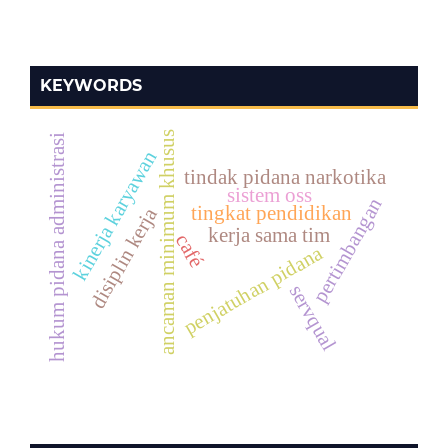
KEYWORDS
ancaman minimum khusus
hukum pidana administrasi
kinerja karyawan
tindak pidana narkotika
sistem oss
pertimbangan
tingkat pendidikan
disiplin kerja
kerja sama tim
café
penjatuhan pidana
servqual