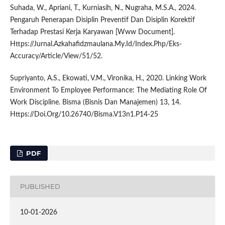
Suhada, W., Apriani, T., Kurniasih, N., Nugraha, M.S.A., 2024.
Pengaruh Penerapan Disiplin Preventif Dan Disiplin Korektif
Terhadap Prestasi Kerja Karyawan [Www Document].
Https://Jurnal.Azkahafidzmaulana.My.Id/Index.Php/Eks-
Accuracy/Article/View/51/52.
Supriyanto, A.S., Ekowati, V.M., Vironika, H., 2020. Linking Work
Environment To Employee Performance: The Mediating Role Of
Work Discipline. Bisma (Bisnis Dan Manajemen) 13, 14.
Https://Doi.Org/10.26740/Bisma.V13n1.P14-25
PDF
PUBLISHED
10-01-2026