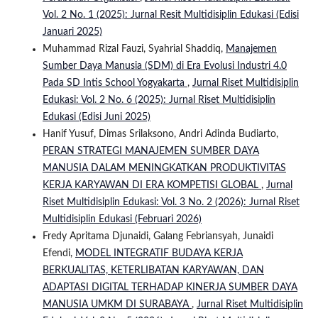
Vol. 2 No. 1 (2025): Jurnal Resit Multidisiplin Edukasi (Edisi
Januari 2025)
Muhammad Rizal Fauzi, Syahrial Shaddiq,
Manajemen
Sumber Daya Manusia (SDM) di Era Evolusi Industri 4.0
Pada SD Intis School Yogyakarta
,
Jurnal Riset Multidisiplin
Edukasi: Vol. 2 No. 6 (2025): Jurnal Riset Multidisiplin
Edukasi (Edisi Juni 2025)
Hanif Yusuf, Dimas Srilaksono, Andri Adinda Budiarto,
PERAN STRATEGI MANAJEMEN SUMBER DAYA
MANUSIA DALAM MENINGKATKAN PRODUKTIVITAS
KERJA KARYAWAN DI ERA KOMPETISI GLOBAL
,
Jurnal
Riset Multidisiplin Edukasi: Vol. 3 No. 2 (2026): Jurnal Riset
Multidisiplin Edukasi (Februari 2026)
Fredy Apritama Djunaidi, Galang Febriansyah, Junaidi
Efendi,
MODEL INTEGRATIF BUDAYA KERJA
BERKUALITAS, KETERLIBATAN KARYAWAN, DAN
ADAPTASI DIGITAL TERHADAP KINERJA SUMBER DAYA
MANUSIA UMKM DI SURABAYA
,
Jurnal Riset Multidisiplin