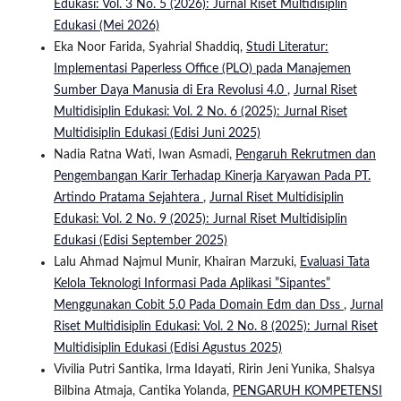
Edukasi: Vol. 3 No. 5 (2026): Jurnal Riset Multidisiplin
Edukasi (Mei 2026)
Eka Noor Farida, Syahrial Shaddiq,
Studi Literatur:
Implementasi Paperless Office (PLO) pada Manajemen
Sumber Daya Manusia di Era Revolusi 4.0
,
Jurnal Riset
Multidisiplin Edukasi: Vol. 2 No. 6 (2025): Jurnal Riset
Multidisiplin Edukasi (Edisi Juni 2025)
Nadia Ratna Wati, Iwan Asmadi,
Pengaruh Rekrutmen dan
Pengembangan Karir Terhadap Kinerja Karyawan Pada PT.
Artindo Pratama Sejahtera
,
Jurnal Riset Multidisiplin
Edukasi: Vol. 2 No. 9 (2025): Jurnal Riset Multidisiplin
Edukasi (Edisi September 2025)
Lalu Ahmad Najmul Munir, Khairan Marzuki,
Evaluasi Tata
Kelola Teknologi Informasi Pada Aplikasi ”Sipantes”
Menggunakan Cobit 5.0 Pada Domain Edm dan Dss
,
Jurnal
Riset Multidisiplin Edukasi: Vol. 2 No. 8 (2025): Jurnal Riset
Multidisiplin Edukasi (Edisi Agustus 2025)
Vivilia Putri Santika, Irma Idayati, Ririn Jeni Yunika, Shalsya
Bilbina Atmaja, Cantika Yolanda,
PENGARUH KOMPETENSI