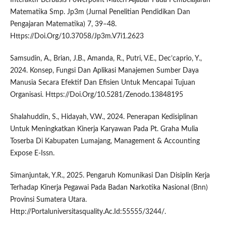
Matematika Smp. Jp3m (Jurnal Penelitian Pendidikan Dan
Pengajaran Matematika) 7, 39–48.
Https://Doi.Org/10.37058/Jp3m.V7i1.2623
Samsudin, A., Brian, J.B., Amanda, R., Putri, V.E., Dec’caprio, Y.,
2024. Konsep, Fungsi Dan Aplikasi Manajemen Sumber Daya
Manusia Secara Efektif Dan Efisien Untuk Mencapai Tujuan
Organisasi. Https://Doi.Org/10.5281/Zenodo.13848195
Shalahuddin, S., Hidayah, V.W., 2024. Penerapan Kedisiplinan
Untuk Meningkatkan Kinerja Karyawan Pada Pt. Graha Mulia
Toserba Di Kabupaten Lumajang, Management & Accounting
Expose E-Issn.
Simanjuntak, Y.R., 2025. Pengaruh Komunikasi Dan Disiplin Kerja
Terhadap Kinerja Pegawai Pada Badan Narkotika Nasional (Bnn)
Provinsi Sumatera Utara.
Http://Portaluniversitasquality.Ac.Id:55555/3244/.