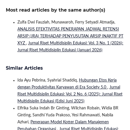
Most read articles by the same author(s)
Zulfa Dwi Fauziah, Munawaroh, Ferry Setyadi Atmadja,
ANALISIS EFEKTIVITAS PENERAPAN JADWAL RETENSI
ARSIP (JRA) TERHADAP PENYUSUTAN ARSIP INAKTIF PT
XYZ
,
Jurnal Riset Multidisiplin Edukasi: Vol. 3 No. 1 (2026):
Jurnal Riset Multidisiplin Edukasi (Januari 2026)
Similar Articles
Ida Ayu Pebrina, Syahrial Shaddiq,
Hubungan Etos Kerja
dengan Produktivitas Karyawan di Era Society 5.0
,
Jurnal
Riset Multidisiplin Edukasi: Vol. 2 No. 6 (2025): Jurnal Riset
Multidisiplin Edukasi (Edisi Juni 2025)
Elfrika Suka Indah Br Ginting, Wilchan Robain, Widia BR
Ginting, Sandhi Yuda Prakoso, Yesi Rahmawati, Nabila
Azhari,
Penerapan Model Kotter Dalam Manajemen
Perubahan Organisasi
,
Jurnal Riset Multidisiplin Edukasi: