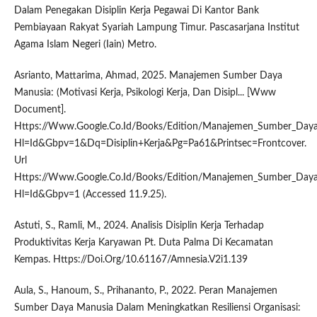
Dalam Penegakan Disiplin Kerja Pegawai Di Kantor Bank
Pembiayaan Rakyat Syariah Lampung Timur. Pascasarjana Institut
Agama Islam Negeri (Iain) Metro.
Asrianto, Mattarima, Ahmad, 2025. Manajemen Sumber Daya
Manusia: (Motivasi Kerja, Psikologi Kerja, Dan Disipl... [Www
Document].
Https://Www.Google.Co.Id/Books/Edition/Manajemen_Sumber_Daya
Hl=Id&Gbpv=1&Dq=Disiplin+Kerja&Pg=Pa61&Printsec=Frontcover.
Url
Https://Www.Google.Co.Id/Books/Edition/Manajemen_Sumber_Daya
Hl=Id&Gbpv=1 (Accessed 11.9.25).
Astuti, S., Ramli, M., 2024. Analisis Disiplin Kerja Terhadap
Produktivitas Kerja Karyawan Pt. Duta Palma Di Kecamatan
Kempas. Https://Doi.Org/10.61167/Amnesia.V2i1.139
Aula, S., Hanoum, S., Prihananto, P., 2022. Peran Manajemen
Sumber Daya Manusia Dalam Meningkatkan Resiliensi Organisasi: