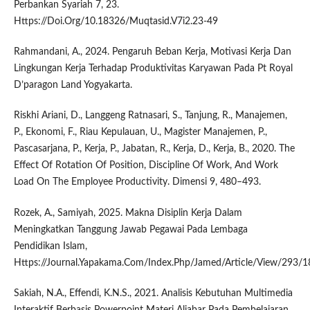
Perbankan Syariah 7, 23.
Https://Doi.Org/10.18326/Muqtasid.V7i2.23-49
Rahmandani, A., 2024. Pengaruh Beban Kerja, Motivasi Kerja Dan
Lingkungan Kerja Terhadap Produktivitas Karyawan Pada Pt Royal
D’paragon Land Yogyakarta.
Riskhi Ariani, D., Langgeng Ratnasari, S., Tanjung, R., Manajemen,
P., Ekonomi, F., Riau Kepulauan, U., Magister Manajemen, P.,
Pascasarjana, P., Kerja, P., Jabatan, R., Kerja, D., Kerja, B., 2020. The
Effect Of Rotation Of Position, Discipline Of Work, And Work
Load On The Employee Productivity. Dimensi 9, 480–493.
Rozek, A., Samiyah, 2025. Makna Disiplin Kerja Dalam
Meningkatkan Tanggung Jawab Pegawai Pada Lembaga
Pendidikan Islam,
Https://Journal.Yapakama.Com/Index.Php/Jamed/Article/View/293/1
Sakiah, N.A., Effendi, K.N.S., 2021. Analisis Kebutuhan Multimedia
Interaktif Berbasis Powerpoint Materi Aljabar Pada Pembelajaran