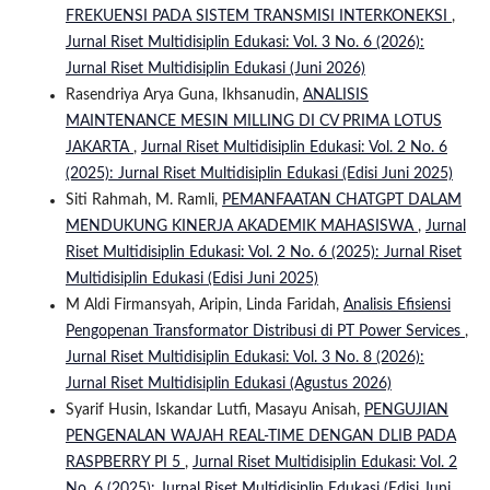
FREKUENSI PADA SISTEM TRANSMISI INTERKONEKSI
,
Jurnal Riset Multidisiplin Edukasi: Vol. 3 No. 6 (2026):
Jurnal Riset Multidisiplin Edukasi (Juni 2026)
Rasendriya Arya Guna, Ikhsanudin,
ANALISIS
MAINTENANCE MESIN MILLING DI CV PRIMA LOTUS
JAKARTA
,
Jurnal Riset Multidisiplin Edukasi: Vol. 2 No. 6
(2025): Jurnal Riset Multidisiplin Edukasi (Edisi Juni 2025)
Siti Rahmah, M. Ramli,
PEMANFAATAN CHATGPT DALAM
MENDUKUNG KINERJA AKADEMIK MAHASISWA
,
Jurnal
Riset Multidisiplin Edukasi: Vol. 2 No. 6 (2025): Jurnal Riset
Multidisiplin Edukasi (Edisi Juni 2025)
M Aldi Firmansyah, Aripin, Linda Faridah,
Analisis Efisiensi
Pengopenan Transformator Distribusi di PT Power Services
,
Jurnal Riset Multidisiplin Edukasi: Vol. 3 No. 8 (2026):
Jurnal Riset Multidisiplin Edukasi (Agustus 2026)
Syarif Husin, Iskandar Lutfi, Masayu Anisah,
PENGUJIAN
PENGENALAN WAJAH REAL-TIME DENGAN DLIB PADA
RASPBERRY PI 5
,
Jurnal Riset Multidisiplin Edukasi: Vol. 2
No. 6 (2025): Jurnal Riset Multidisiplin Edukasi (Edisi Juni