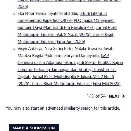
2025)
Eka Noor Farida, Syahrial Shaddiq,
Studi Literatur:
Implementasi Paperless Office (PLO) pada Manajemen
Sumber Daya Manusia di Era Revolusi 4.0
,
Jurnal Riset
Multidisiplin Edukasi: Vol. 2 No. 6 (2025): Jurnal Riset
Multidisiplin Edukasi (Edisi Juni 2025)
Visye Antasya, Nira Sania Putri, Nabila Trisya Fathiyah,
Maritza Regita Padmarini, Suryani Damayanti,
GAP
Generasi dalam Adaptasi Teknologi di Sektor Publik : Kajian
Literatur terhadap Tantangan dan Strategi Transformasi
Digital
,
Jurnal Riset Multidisiplin Edukasi: Vol. 2 No. 5
(2025): Jurnal Riset Multidisiplin Edukasi (Edisi Mei 2025)
1-10 of 34
NEXT
You may also
start an advanced similarity search
for this article.
MAKE A SUBMISSION