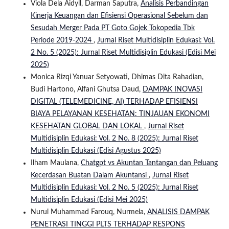
Viola Dela Aidyll, Darman Saputra,
Analisis Perbandingan
Kinerja Keuangan dan Efisiensi Operasional Sebelum dan
Sesudah Merger Pada PT Goto Gojek Tokopedia Tbk
Periode 2019-2024
,
Jurnal Riset Multidisiplin Edukasi: Vol.
2 No. 5 (2025): Jurnal Riset Multidisiplin Edukasi (Edisi Mei
2025)
Monica Rizqi Yanuar Setyowati, Dhimas Dita Rahadian,
Budi Hartono, Alfani Ghutsa Daud,
DAMPAK INOVASI
DIGITAL (TELEMEDICINE, AI) TERHADAP EFISIENSI
BIAYA PELAYANAN KESEHATAN: TINJAUAN EKONOMI
KESEHATAN GLOBAL DAN LOKAL
,
Jurnal Riset
Multidisiplin Edukasi: Vol. 2 No. 8 (2025): Jurnal Riset
Multidisiplin Edukasi (Edisi Agustus 2025)
Ilham Maulana,
Chatgpt vs Akuntan Tantangan dan Peluang
Kecerdasan Buatan Dalam Akuntansi
,
Jurnal Riset
Multidisiplin Edukasi: Vol. 2 No. 5 (2025): Jurnal Riset
Multidisiplin Edukasi (Edisi Mei 2025)
Nurul Muhammad Farouq, Nurmela,
ANALISIS DAMPAK
PENETRASI TINGGI PLTS TERHADAP RESPONS