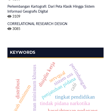
Perkembangan Kartografi: Dari Peta Klasik Hingga Sistem
Informasi Geografis Digital
3109
CORRELATIONAL RESEARCH DESIGN
3085
KEYWORDS
disiplin kerja
pertimbangan
ancaman minimum khusus
servqual
sistem oss
penjatuhan pidana
distribusi
café
upah minimum
tingkat pendidikan
tindak pidana narkotika
kesejahteraan pedagang