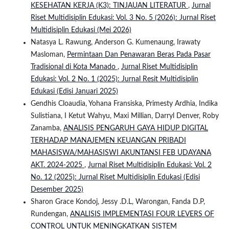
KESEHATAN KERJA (K3): TINJAUAN LITERATUR
,
Jurnal
Riset Multidisiplin Edukasi: Vol. 3 No. 5 (2026): Jurnal Riset
Multidisiplin Edukasi (Mei 2026)
Natasya L. Rawung, Anderson G. Kumenaung, Irawaty
Masloman,
Permintaan Dan Penawaran Beras Pada Pasar
Tradisional di Kota Manado
,
Jurnal Riset Multidisiplin
Edukasi: Vol. 2 No. 1 (2025): Jurnal Resit Multidisiplin
Edukasi (Edisi Januari 2025)
Gendhis Cloaudia, Yohana Fransiska, Primesty Ardhia, Indika
Sulistiana, I Ketut Wahyu, Maxi Millian, Darryl Denver, Roby
Zanamba,
ANALISIS PENGARUH GAYA HIDUP DIGITAL
TERHADAP MANAJEMEN KEUANGAN PRIBADI
MAHASISWA/MAHASISWI AKUNTANSI FEB UDAYANA
AKT. 2024-2025
,
Jurnal Riset Multidisiplin Edukasi: Vol. 2
No. 12 (2025): Jurnal Riset Multidisiplin Edukasi (Edisi
Desember 2025)
Sharon Grace Kondoj, Jessy .D.L, Warongan, Fanda D.P,
Rundengan,
ANALISIS IMPLEMENTASI FOUR LEVERS OF
CONTROL UNTUK MENINGKATKAN SISTEM