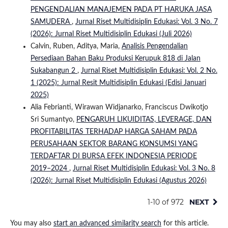
PENGENDALIAN MANAJEMEN PADA PT HARUKA JASA
SAMUDERA
,
Jurnal Riset Multidisiplin Edukasi: Vol. 3 No. 7
(2026): Jurnal Riset Multidisiplin Edukasi (Juli 2026)
Calvin, Ruben, Aditya, Maria,
Analisis Pengendalian
Persediaan Bahan Baku Produksi Kerupuk 818 di Jalan
Sukabangun 2
,
Jurnal Riset Multidisiplin Edukasi: Vol. 2 No.
1 (2025): Jurnal Resit Multidisiplin Edukasi (Edisi Januari
2025)
Alia Febrianti, Wirawan Widjanarko, Franciscus Dwikotjo
Sri Sumantyo,
PENGARUH LIKUIDITAS, LEVERAGE, DAN
PROFITABILITAS TERHADAP HARGA SAHAM PADA
PERUSAHAAN SEKTOR BARANG KONSUMSI YANG
TERDAFTAR DI BURSA EFEK INDONESIA PERIODE
2019–2024
,
Jurnal Riset Multidisiplin Edukasi: Vol. 3 No. 8
(2026): Jurnal Riset Multidisiplin Edukasi (Agustus 2026)
1-10 of 972
NEXT
You may also
start an advanced similarity search
for this article.