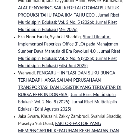
Muhammad Iqtada Aliyyuddin Hanif, Wiwiek Fatmawati,
ALAT PENYARING SARI KEDELAI OTOMATIS UNTUK
PRODUKSI TAHU PADA IKM TAHU ECO
,
Jurnal Riset
Multidisiplin Edukasi: Vol. 3 No. 5 (2026): Jurnal Riset
Multidisiplin Edukasi (Mei 2026)
Eka Noor Farida, Syahrial Shaddiq,
Studi Literatur:
Implementasi Paperless Office (PLO) pada Manajemen
Sumber Daya Manusia di Era Revolusi 4.0
,
Jurnal Riset
Multidisiplin Edukasi: Vol. 2 No. 6 (2025): Jurnal Riset
Multidisiplin Edukasi (Edisi Juni 2025)
Wahyudi,
PENGARUH INFLASI DAN SUKU BUNGA
TERHADAP HARGA SAHAM PERUSAHAAN
TRANSPORTASI DAN LOGISTIK YANG TERDAFTAR DI
BURSA EFEK INDONESIA
,
Jurnal Riset Multidisiplin
Edukasi: Vol. 2 No. 8 (2025): Jurnal Riset Multidisiplin
Edukasi (Edisi Agustus 2025)
Jaka Swara, Khuzaini, Zakky Zambrudi, Syahrial Shaddiq,
Prasetyo Yuli Usaid,
FAKTOR-FAKTOR YANG
MEMPENGARUHI KEPATUHAN KESELAMATAN DAN