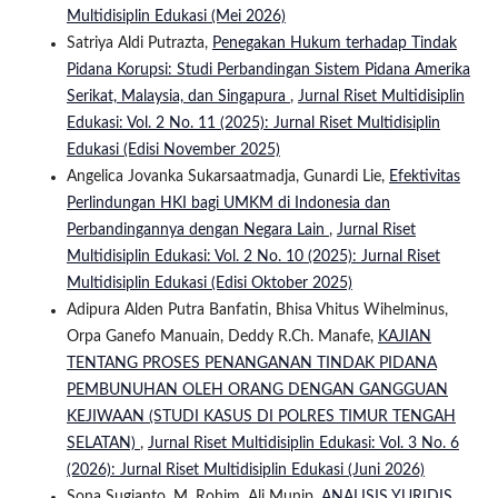
Multidisiplin Edukasi (Mei 2026)
Satriya Aldi Putrazta,
Penegakan Hukum terhadap Tindak
Pidana Korupsi: Studi Perbandingan Sistem Pidana Amerika
Serikat, Malaysia, dan Singapura
,
Jurnal Riset Multidisiplin
Edukasi: Vol. 2 No. 11 (2025): Jurnal Riset Multidisiplin
Edukasi (Edisi November 2025)
Angelica Jovanka Sukarsaatmadja, Gunardi Lie,
Efektivitas
Perlindungan HKI bagi UMKM di Indonesia dan
Perbandingannya dengan Negara Lain
,
Jurnal Riset
Multidisiplin Edukasi: Vol. 2 No. 10 (2025): Jurnal Riset
Multidisiplin Edukasi (Edisi Oktober 2025)
Adipura Alden Putra Banfatin, Bhisa Vhitus Wihelminus,
Orpa Ganefo Manuain, Deddy R.Ch. Manafe,
KAJIAN
TENTANG PROSES PENANGANAN TINDAK PIDANA
PEMBUNUHAN OLEH ORANG DENGAN GANGGUAN
KEJIWAAN (STUDI KASUS DI POLRES TIMUR TENGAH
SELATAN)
,
Jurnal Riset Multidisiplin Edukasi: Vol. 3 No. 6
(2026): Jurnal Riset Multidisiplin Edukasi (Juni 2026)
Sona Sugianto, M. Rohim, Ali Munip,
ANALISIS YURIDIS