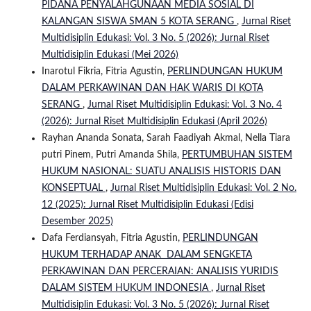
PIDANA PENYALAHGUNAAN MEDIA SOSIAL DI
KALANGAN SISWA SMAN 5 KOTA SERANG
,
Jurnal Riset
Multidisiplin Edukasi: Vol. 3 No. 5 (2026): Jurnal Riset
Multidisiplin Edukasi (Mei 2026)
Inarotul Fikria, Fitria Agustin,
PERLINDUNGAN HUKUM
DALAM PERKAWINAN DAN HAK WARIS DI KOTA
SERANG
,
Jurnal Riset Multidisiplin Edukasi: Vol. 3 No. 4
(2026): Jurnal Riset Multidisiplin Edukasi (April 2026)
Rayhan Ananda Sonata, Sarah Faadiyah Akmal, Nella Tiara
putri Pinem, Putri Amanda Shila,
PERTUMBUHAN SISTEM
HUKUM NASIONAL: SUATU ANALISIS HISTORIS DAN
KONSEPTUAL
,
Jurnal Riset Multidisiplin Edukasi: Vol. 2 No.
12 (2025): Jurnal Riset Multidisiplin Edukasi (Edisi
Desember 2025)
Dafa Ferdiansyah, Fitria Agustin,
PERLINDUNGAN
HUKUM TERHADAP ANAK DALAM SENGKETA
PERKAWINAN DAN PERCERAIAN: ANALISIS YURIDIS
DALAM SISTEM HUKUM INDONESIA
,
Jurnal Riset
Multidisiplin Edukasi: Vol. 3 No. 5 (2026): Jurnal Riset