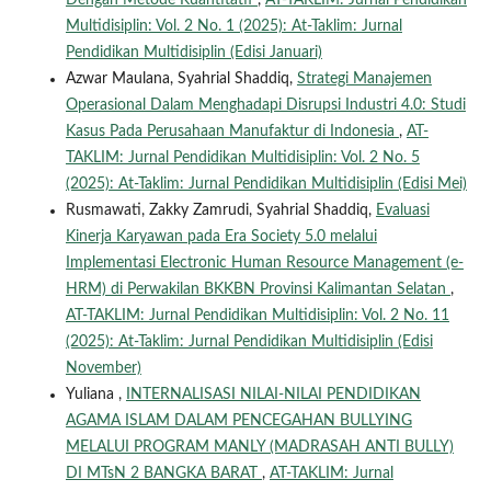
Multidisiplin: Vol. 2 No. 1 (2025): At-Taklim: Jurnal
Pendidikan Multidisiplin (Edisi Januari)
Azwar Maulana, Syahrial Shaddiq,
Strategi Manajemen
Operasional Dalam Menghadapi Disrupsi Industri 4.0: Studi
Kasus Pada Perusahaan Manufaktur di Indonesia
,
AT-
TAKLIM: Jurnal Pendidikan Multidisiplin: Vol. 2 No. 5
(2025): At-Taklim: Jurnal Pendidikan Multidisiplin (Edisi Mei)
Rusmawati, Zakky Zamrudi, Syahrial Shaddiq,
Evaluasi
Kinerja Karyawan pada Era Society 5.0 melalui
Implementasi Electronic Human Resource Management (e-
HRM) di Perwakilan BKKBN Provinsi Kalimantan Selatan
,
AT-TAKLIM: Jurnal Pendidikan Multidisiplin: Vol. 2 No. 11
(2025): At-Taklim: Jurnal Pendidikan Multidisiplin (Edisi
November)
Yuliana ,
INTERNALISASI NILAI-NILAI PENDIDIKAN
AGAMA ISLAM DALAM PENCEGAHAN BULLYING
MELALUI PROGRAM MANLY (MADRASAH ANTI BULLY)
DI MTsN 2 BANGKA BARAT
,
AT-TAKLIM: Jurnal