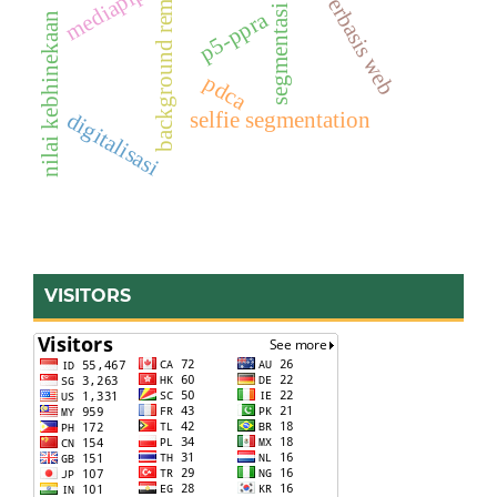
segmentasi citra
background removal
mediapipe
berbasis web
p5-ppra
nilai kebhinekaan
pdca
selfie segmentation
digitalisasi
VISITORS