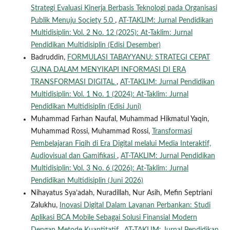
Strategi Evaluasi Kinerja Berbasis Teknologi pada Organisasi
Publik Menuju Society 5.0
,
AT-TAKLIM: Jurnal Pendidikan
Multidisiplin: Vol. 2 No. 12 (2025): At-Taklim: Jurnal
Pendidikan Multidisiplin (Edisi Desember)
Badruddin,
FORMULASI TABAYYANU: STRATEGI CEPAT
GUNA DALAM MENYIKAPI INFORMASI DI ERA
TRANSFORMASI DIGITAL
,
AT-TAKLIM: Jurnal Pendidikan
Multidisiplin: Vol. 1 No. 1 (2024): At-Taklim: Jurnal
Pendidikan Multidisiplin (Edisi Juni)
Muhammad Farhan Naufal, Muhammad Hikmatul Yaqin,
Muhammad Rossi, Muhammad Rossi,
Transformasi
Pembelajaran Fiqih di Era Digital melalui Media Interaktif,
Audiovisual dan Gamifikasi
,
AT-TAKLIM: Jurnal Pendidikan
Multidisiplin: Vol. 3 No. 6 (2026): At-Taklim: Jurnal
Pendidikan Multidisiplin (Juni 2026)
Nihayatus Sya’adah, Nuradillah, Nur Asih, Mefin Septriani
Zalukhu,
Inovasi Digital Dalam Layanan Perbankan: Studi
Aplikasi BCA Mobile Sebagai Solusi Finansial Modern
Dengan Metode Kuantitatif
,
AT-TAKLIM: Jurnal Pendidikan