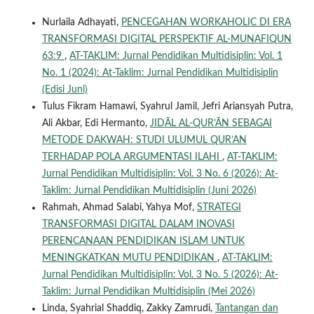
Nurlaila Adhayati,
PENCEGAHAN WORKAHOLIC DI ERA
TRANSFORMASI DIGITAL PERSPEKTIF AL-MUNAFIQUN
63:9
,
AT-TAKLIM: Jurnal Pendidikan Multidisiplin: Vol. 1
No. 1 (2024): At-Taklim: Jurnal Pendidikan Multidisiplin
(Edisi Juni)
Tulus Fikram Hamawi, Syahrul Jamil, Jefri Ariansyah Putra,
Ali Akbar, Edi Hermanto,
JIDĀL AL-QUR’ĀN SEBAGAI
METODE DAKWAH: STUDI ULUMUL QUR’AN
TERHADAP POLA ARGUMENTASI ILAHI
,
AT-TAKLIM:
Jurnal Pendidikan Multidisiplin: Vol. 3 No. 6 (2026): At-
Taklim: Jurnal Pendidikan Multidisiplin (Juni 2026)
Rahmah, Ahmad Salabi, Yahya Mof,
STRATEGI
TRANSFORMASI DIGITAL DALAM INOVASI
PERENCANAAN PENDIDIKAN ISLAM UNTUK
MENINGKATKAN MUTU PENDIDIKAN
,
AT-TAKLIM:
Jurnal Pendidikan Multidisiplin: Vol. 3 No. 5 (2026): At-
Taklim: Jurnal Pendidikan Multidisiplin (Mei 2026)
Linda, Syahrial Shaddiq, Zakky Zamrudi,
Tantangan dan