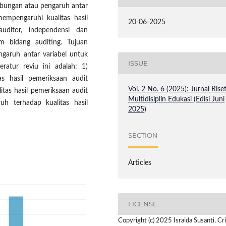
bungan atau pengaruh antar
mempengaruhi kualitas hasil
20-06-2025
auditor, independensi dan
m bidang auditing. Tujuan
ngaruh antar variabel untuk
ISSUE
teratur reviu ini adalah: 1)
as hasil pemeriksaan audit
Vol. 2 No. 6 (2025): Jurnal Rise
itas hasil pemeriksaan audit
Multidisiplin Edukasi (Edisi Juni
h terhadap kualitas hasil
2025)
SECTION
Articles
LICENSE
Copyright (c) 2025 Israida Susanti, Cr