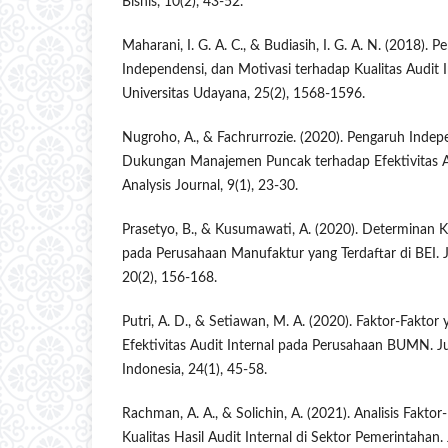
Bisnis, 10(2), 43-52.
Maharani, I. G. A. C., & Budiasih, I. G. A. N. (2018).
Independensi, dan Motivasi terhadap Kualitas Audit I
Universitas Udayana, 25(2), 1568-1596.
Nugroho, A., & Fachrurrozie. (2020). Pengaruh Indep
Dukungan Manajemen Puncak terhadap Efektivitas Au
Analysis Journal, 9(1), 23-30.
Prasetyo, B., & Kusumawati, A. (2020). Determinan Ku
pada Perusahaan Manufaktur yang Terdaftar di BEI. J
20(2), 156-168.
Putri, A. D., & Setiawan, M. A. (2020). Faktor-Fakt
Efektivitas Audit Internal pada Perusahaan BUMN. J
Indonesia, 24(1), 45-58.
Rachman, A. A., & Solichin, A. (2021). Analisis Fakt
Kualitas Hasil Audit Internal di Sektor Pemerintahan. 