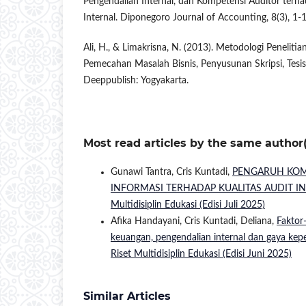
Pengendalian Internal, dan Kompetensi Auditor terha
Internal. Diponegoro Journal of Accounting, 8(3), 1-1
Ali, H., & Limakrisna, N. (2013). Metodologi Penelitia
Pemecahan Masalah Bisnis, Penyusunan Skripsi, Tesis,
Deeppublish: Yogyakarta.
Most read articles by the same author(
Gunawi Tantra, Cris Kuntadi,
PENGARUH KOM
INFORMASI TERHADAP KUALITAS AUDIT I
Multidisiplin Edukasi (Edisi Juli 2025)
Afika Handayani, Cris Kuntadi, Deliana,
Faktor
keuangan, pengendalian internal dan gaya k
Riset Multidisiplin Edukasi (Edisi Juni 2025)
Similar Articles