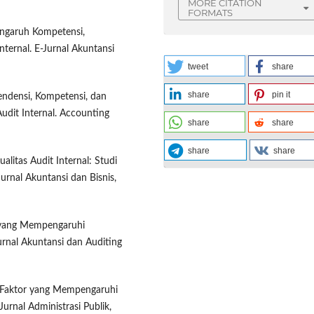
MORE CITATION
FORMATS
 Pengaruh Kompetensi,
nternal. E-Jurnal Akuntansi
tweet
share
share
pin it
endensi, Kompetensi, dan
dit Internal. Accounting
share
share
share
share
alitas Audit Internal: Studi
urnal Akuntansi dan Bisnis,
or yang Mempengaruhi
urnal Akuntansi dan Auditing
or-Faktor yang Mempengaruhi
Jurnal Administrasi Publik,