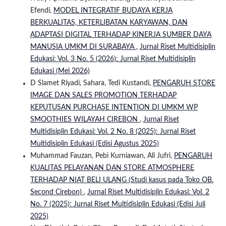
Efendi,
MODEL INTEGRATIF BUDAYA KERJA
BERKUALITAS, KETERLIBATAN KARYAWAN, DAN
ADAPTASI DIGITAL TERHADAP KINERJA SUMBER DAYA
MANUSIA UMKM DI SURABAYA
,
Jurnal Riset Multidisiplin
Edukasi: Vol. 3 No. 5 (2026): Jurnal Riset Multidisiplin
Edukasi (Mei 2026)
D Slamet Riyadi, Sahara, Tedi Kustandi,
PENGARUH STORE
IMAGE DAN SALES PROMOTION TERHADAP
KEPUTUSAN PURCHASE INTENTION DI UMKM WP
SMOOTHIES WILAYAH CIREBON
,
Jurnal Riset
Multidisiplin Edukasi: Vol. 2 No. 8 (2025): Jurnal Riset
Multidisiplin Edukasi (Edisi Agustus 2025)
Muhammad Fauzan, Pebi Kurniawan, Ali Jufri,
PENGARUH
KUALITAS PELAYANAN DAN STORE ATMOSPHERE
TERHADAP NIAT BELI ULANG (Studi kasus pada Toko OB.
Second Cirebon)
,
Jurnal Riset Multidisiplin Edukasi: Vol. 2
No. 7 (2025): Jurnal Riset Multidisiplin Edukasi (Edisi Juli
2025)