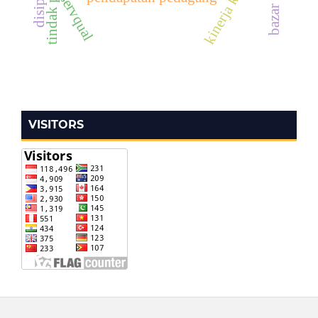
servqual
VISITORS