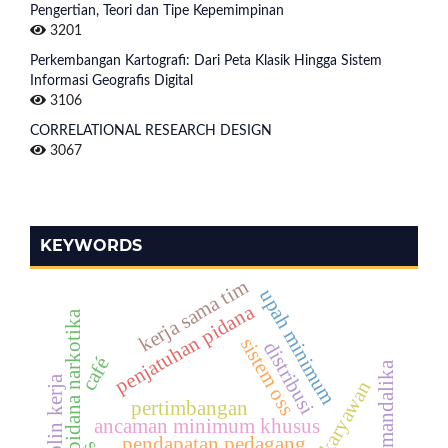
Pengertian, Teori dan Tipe Kepemimpinan
3201
Perkembangan Kartografi: Dari Peta Klasik Hingga Sistem
Informasi Geografis Digital
3106
CORRELATIONAL RESEARCH DESIGN
3067
KEYWORDS
kerja sama tim
upah minimum
penjatuhan pidana
tindak pidana narkotika
sistem oss
distribusi
café
bazar mandalika
disiplin kerja
kinerja karyawan
pertimbangan
ancaman minimum khusus
pendapatan pedagang