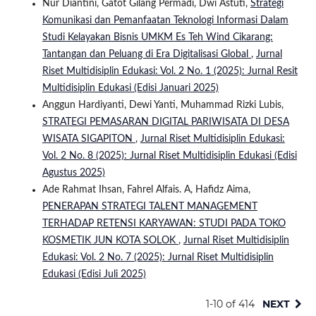
Nur Diantini, Gatot Gilang Permadi, Dwi Astuti,
Strategi
Komunikasi dan Pemanfaatan Teknologi Informasi Dalam
Studi Kelayakan Bisnis UMKM Es Teh Wind Cikarang:
Tantangan dan Peluang di Era Digitalisasi Global
,
Jurnal
Riset Multidisiplin Edukasi: Vol. 2 No. 1 (2025): Jurnal Resit
Multidisiplin Edukasi (Edisi Januari 2025)
Anggun Hardiyanti, Dewi Yanti, Muhammad Rizki Lubis,
STRATEGI PEMASARAN DIGITAL PARIWISATA DI DESA
WISATA SIGAPITON
,
Jurnal Riset Multidisiplin Edukasi:
Vol. 2 No. 8 (2025): Jurnal Riset Multidisiplin Edukasi (Edisi
Agustus 2025)
Ade Rahmat Ihsan, Fahrel Alfais. A, Hafidz Aima,
PENERAPAN STRATEGI TALENT MANAGEMENT
TERHADAP RETENSI KARYAWAN: STUDI PADA TOKO
KOSMETIK JUN KOTA SOLOK
,
Jurnal Riset Multidisiplin
Edukasi: Vol. 2 No. 7 (2025): Jurnal Riset Multidisiplin
Edukasi (Edisi Juli 2025)
1-10 of 414
NEXT