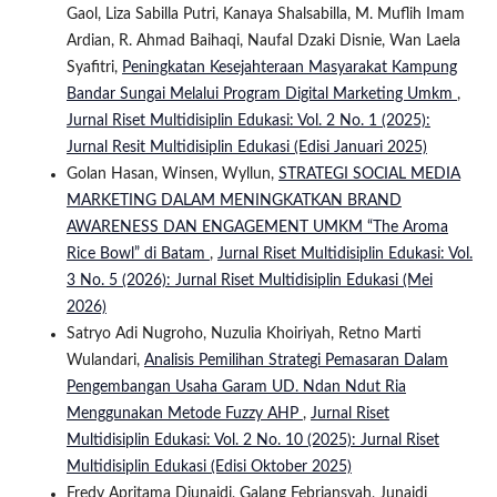
Gaol, Liza Sabilla Putri, Kanaya Shalsabilla, M. Muflih Imam
Ardian, R. Ahmad Baihaqi, Naufal Dzaki Disnie, Wan Laela
Syafitri,
Peningkatan Kesejahteraan Masyarakat Kampung
Bandar Sungai Melalui Program Digital Marketing Umkm
,
Jurnal Riset Multidisiplin Edukasi: Vol. 2 No. 1 (2025):
Jurnal Resit Multidisiplin Edukasi (Edisi Januari 2025)
Golan Hasan, Winsen, Wyllun,
STRATEGI SOCIAL MEDIA
MARKETING DALAM MENINGKATKAN BRAND
AWARENESS DAN ENGAGEMENT UMKM “The Aroma
Rice Bowl” di Batam
,
Jurnal Riset Multidisiplin Edukasi: Vol.
3 No. 5 (2026): Jurnal Riset Multidisiplin Edukasi (Mei
2026)
Satryo Adi Nugroho, Nuzulia Khoiriyah, Retno Marti
Wulandari,
Analisis Pemilihan Strategi Pemasaran Dalam
Pengembangan Usaha Garam UD. Ndan Ndut Ria
Menggunakan Metode Fuzzy AHP
,
Jurnal Riset
Multidisiplin Edukasi: Vol. 2 No. 10 (2025): Jurnal Riset
Multidisiplin Edukasi (Edisi Oktober 2025)
Fredy Apritama Djunaidi, Galang Febriansyah, Junaidi