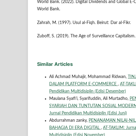
World Bank. (2022). Digital Dividends and Global 
World Bank.
Zahrah, M. (1997). Usul al-Fiqh. Beirut: Dar al-Fikr.
Zuboff, S. (2019). The Age of Surveillance Capitalism.
Similar Articles
Ali Achmad Muhajir, Mohammad Ridwan,
TIN
DALAM PLATFORM E-COMMERCE
,
AT-TAKLI
Pendidikan Multidisiplin (Edisi Desember)
Maulana Syafi'i, Syarifuddin, Ali Murtadho,
PE
SYARIAH DAN TUNTUTAN SOSIAL MODER
Jurnal Pendidikan Multidisiplin (Edisi Juni)
Abdurrahman zanky,
PENANAMAN NILAI-NI
BAHAGIA DI ERA DIGITAL
,
AT-TAKLIM: Jurnal
Multidisiplin (Edisi November)