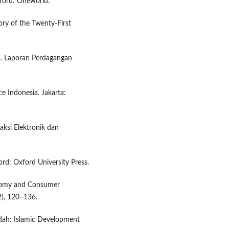
xford: Oneworld.
tory of the Twenty-First
). Laporan Perdagangan
e Indonesia. Jakarta:
aksi Elektronik dan
ord: Oxford University Press.
Economy and Consumer
(2), 120–136.
eddah: Islamic Development