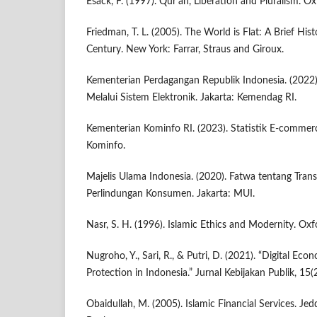
Esack, F. (1997). Qur'an, Liberation and Pluralism. O
Friedman, T. L. (2005). The World is Flat: A Brief His
Century. New York: Farrar, Straus and Giroux.
Kementerian Perdagangan Republik Indonesia. (2022
Melalui Sistem Elektronik. Jakarta: Kemendag RI.
Kementerian Kominfo RI. (2023). Statistik E-commerc
Kominfo.
Majelis Ulama Indonesia. (2020). Fatwa tentang Trans
Perlindungan Konsumen. Jakarta: MUI.
Nasr, S. H. (1996). Islamic Ethics and Modernity. Oxf
Nugroho, Y., Sari, R., & Putri, D. (2021). “Digital 
Protection in Indonesia.” Jurnal Kebijakan Publik, 15
Obaidullah, M. (2005). Islamic Financial Services. J