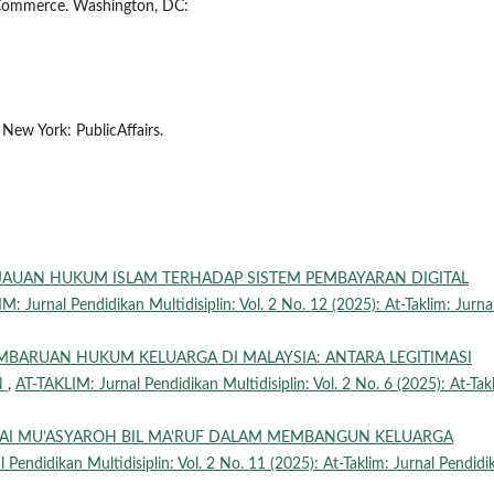
E-Commerce. Washington, DC:
 New York: PublicAffairs.
JAUAN HUKUM ISLAM TERHADAP SISTEM PEMBAYARAN DIGITAL
M: Jurnal Pendidikan Multidisiplin: Vol. 2 No. 12 (2025): At-Taklim: Jurna
MBARUAN HUKUM KELUARGA DI MALAYSIA: ANTARA LEGITIMASI
N
,
AT-TAKLIM: Jurnal Pendidikan Multidisiplin: Vol. 2 No. 6 (2025): At-Tak
LAI MU’ASYAROH BIL MA’RUF DALAM MEMBANGUN KELUARGA
 Pendidikan Multidisiplin: Vol. 2 No. 11 (2025): At-Taklim: Jurnal Pendidi