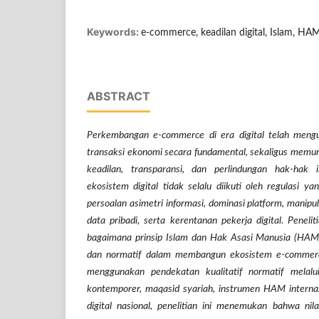
Keywords:
e-commerce, keadilan digital, Islam, HA
ABSTRACT
Perkembangan e-commerce di era digital telah mengu
transaksi ekonomi secara fundamental, sekaligus memun
keadilan, transparansi, dan perlindungan hak-hak 
ekosistem digital tidak selalu diikuti oleh regulasi 
persoalan asimetri informasi, dominasi platform, manipu
data pribadi, serta kerentanan pekerja digital. Penelit
bagaimana prinsip Islam dan Hak Asasi Manusia (HAM)
dan normatif dalam membangun ekosistem e-commerc
menggunakan pendekatan kualitatif normatif melalui s
kontemporer, maqasid syariah, instrumen HAM internas
digital nasional, penelitian ini menemukan bahwa nilai