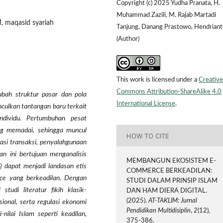
Copyright (c) 2025 Yudha Pranata, H.
Muhammad Zazili, M. Rajab Martadi
M, maqasid syariah
Tanjung, Danang Prastowo, Hendriant
(Author)
This work is licensed under a
Creative
Commons Attribution-ShareAlike 4.0
bah struktur pasar dan pola
International License
.
culkan tantangan baru terkait
individu. Pertumbuhan pesat
yang memadai, sehingga muncul
HOW TO CITE
lasi transaksi, penyalahgunaan
ian ini bertujuan menganalisis
MEMBANGUN EKOSISTEM E-
 dapat menjadi landasan etis
COMMERCE BERKEADILAN:
e yang berkeadilan. Dengan
STUDI DALAM PRINSIP ISLAM
tudi literatur fikih klasik-
DAN HAM DIERA DIGITAL.
(2025).
AT-TAKLIM: Jurnal
ional, serta regulasi ekonomi
Pendidikan Multidisiplin
,
2
(12),
-nilai Islam seperti keadilan,
375-386.