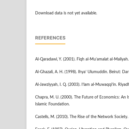
Download data is not yet available.
REFERENCES
Al-Qaradawi, Y. (2001). Fiqh al-Mu’amalat al-Maliyah.
Al-Ghazali, A. H. (1998). Ihya’ Ulumuddin. Beirut: Dar 
Al-Jawziyyah, I. Q. (2003). I’lam al-Muwaqqi’in. Riyad
Chapra, M. U. (2000). The Future of Economics: An Is
Islamic Foundation.
Castells, M. (2010). The Rise of the Network Society.