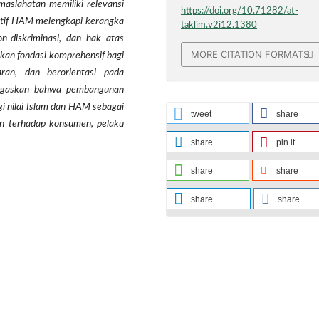
maslahatan memiliki relevansi
https://doi.org/10.71282/at-
ektif HAM melengkapi kerangka
taklim.v2i12.1380
n-diskriminasi, dan hak atas
MORE CITATION FORMATS
lkan fondasi komprehensif bagi
paran, dan berorientasi pada
negaskan bahwa pembangunan
 nilai Islam dan HAM sebagai
tweet
share
gan terhadap konsumen, pelaku
share
pin it
share
share
share
share