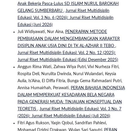
Anak Bekerja Pasca-Lulus SD ISLAM NURUL BAROKAH
GELANG SUMBERBARU
,
Jurnal Riset Multidisiplin
Edukasi: Vol. 3 No. 6 (2026): Jurnal Riset Multidisiplin
Edukasi (Juni 2026)
Juli Widiyawati, Nur Aina,
PENERAPAN METODE
PEMBIASAAN DALAM MENGEMBANGKAN KARAKTER
DISIPLIN ANAK USIA DINI DI TK AL-AZHAR II TEBO
,
Jurnal Riset Multidisiplin Edukasi: Vol. 2 No. 12 (2025):
Jurnal Riset Multidisiplin Edukasi (Edisi Desember 2025)
Anggun Rima Wati, Zahwa Wiya Putri, Vivi Nurheza Fitri,
Rospita Deli, Nurulita Dwinda, Nurul Wulandari, Keysia
Aulia, Is'Aina, El Diffa Fitria, Bunga Gema Rahmadani Putri,
Annisa Humairhah, Perawati,
PERAN BAHASA INDONESIA
DALAM MEMPERKUAT KESADARAN BELA NEGARA
PADA GENERASI MUDA: TINJAUAN KONSEPTUAL DAN
TEORETIS
,
Jurnal Riset Multidisiplin Edukasi: Vol. 3 No. 7
(2026): Jurnal Riset Multidisiplin Edukasi (Juli 2026)
Fitri Agus Rukson, Yaqin Qobul, Sandrifan Pahlevi,
Mohamad Dzidni Dzakwan, Wulan Sari Saputri,
PERAN