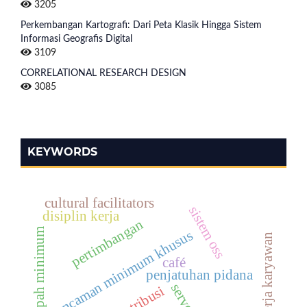
3205
Perkembangan Kartografi: Dari Peta Klasik Hingga Sistem
Informasi Geografis Digital
3109
CORRELATIONAL RESEARCH DESIGN
3085
KEYWORDS
cultural facilitators
sistem oss
disiplin kerja
pertimbangan
upah minimum
ancaman minimum khusus
kinerja karyawan
café
penjatuhan pidana
servqual
distribusi