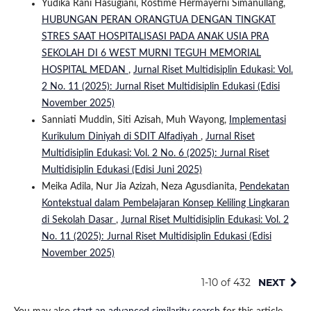
Yudika Rani Hasugiani, Rostime Hermayerni Simanullang,
HUBUNGAN PERAN ORANGTUA DENGAN TINGKAT
STRES SAAT HOSPITALISASI PADA ANAK USIA PRA
SEKOLAH DI 6 WEST MURNI TEGUH MEMORIAL
HOSPITAL MEDAN
,
Jurnal Riset Multidisiplin Edukasi: Vol.
2 No. 11 (2025): Jurnal Riset Multidisiplin Edukasi (Edisi
November 2025)
Sanniati Muddin, Siti Azisah, Muh Wayong,
Implementasi
Kurikulum Diniyah di SDIT Alfadiyah
,
Jurnal Riset
Multidisiplin Edukasi: Vol. 2 No. 6 (2025): Jurnal Riset
Multidisiplin Edukasi (Edisi Juni 2025)
Meika Adila, Nur Jia Azizah, Neza Agusdianita,
Pendekatan
Kontekstual dalam Pembelajaran Konsep Keliling Lingkaran
di Sekolah Dasar
,
Jurnal Riset Multidisiplin Edukasi: Vol. 2
No. 11 (2025): Jurnal Riset Multidisiplin Edukasi (Edisi
November 2025)
1-10 of 432
NEXT