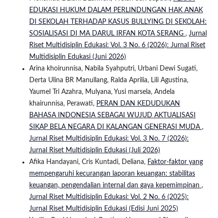
EDUKASI HUKUM DALAM PERLINDUNGAN HAK ANAK
DI SEKOLAH TERHADAP KASUS BULLYING DI SEKOLAH:
SOSIALISASI DI MA DARUL IRFAN KOTA SERANG
,
Jurnal
Riset Multidisiplin Edukasi: Vol. 3 No. 6 (2026): Jurnal Riset
Multidisiplin Edukasi (Juni 2026)
Arina khoirunnisa, Nabila Syahputri, Urbani Dewi Sugati,
Derta Ulina BR Manullang, Ralda Aprilia, Lili Agustina,
Yaumel Tri Azahra, Mulyana, Yusi marsela, Andela
khairunnisa, Perawati,
PERAN DAN KEDUDUKAN
BAHASA INDONESIA SEBAGAI WUJUD AKTUALISASI
SIKAP BELA NEGARA DI KALANGAN GENERASI MUDA
,
Jurnal Riset Multidisiplin Edukasi: Vol. 3 No. 7 (2026):
Jurnal Riset Multidisiplin Edukasi (Juli 2026)
Afika Handayani, Cris Kuntadi, Deliana,
Faktor-faktor yang
mempengaruhi kecurangan laporan keuangan: stabilitas
keuangan, pengendalian internal dan gaya kepemimpinan
,
Jurnal Riset Multidisiplin Edukasi: Vol. 2 No. 6 (2025):
Jurnal Riset Multidisiplin Edukasi (Edisi Juni 2025)