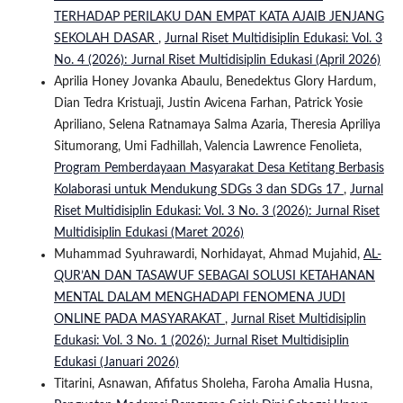
TERHADAP PERILAKU DAN EMPAT KATA AJAIB JENJANG
SEKOLAH DASAR
,
Jurnal Riset Multidisiplin Edukasi: Vol. 3
No. 4 (2026): Jurnal Riset Multidisiplin Edukasi (April 2026)
Aprilia Honey Jovanka Abaulu, Benedektus Glory Hardum,
Dian Tedra Kristuaji, Justin Avicena Farhan, Patrick Yosie
Apriliano, Selena Ratnamaya Salma Azaria, Theresia Apriliya
Situmorang, Umi Fadhillah, Valencia Lawrence Fenolieta,
Program Pemberdayaan Masyarakat Desa Ketitang Berbasis
Kolaborasi untuk Mendukung SDGs 3 dan SDGs 17
,
Jurnal
Riset Multidisiplin Edukasi: Vol. 3 No. 3 (2026): Jurnal Riset
Multidisiplin Edukasi (Maret 2026)
Muhammad Syuhrawardi, Norhidayat, Ahmad Mujahid,
AL-
QUR’AN DAN TASAWUF SEBAGAI SOLUSI KETAHANAN
MENTAL DALAM MENGHADAPI FENOMENA JUDI
ONLINE PADA MASYARAKAT
,
Jurnal Riset Multidisiplin
Edukasi: Vol. 3 No. 1 (2026): Jurnal Riset Multidisiplin
Edukasi (Januari 2026)
Titarini, Asnawan, Afifatus Sholeha, Faroha Amalia Husna,