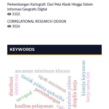
Perkembangan Kartografi: Dari Peta Klasik Hingga Sistem
Informasi Geografis Digital
3102
CORRELATIONAL RESEARCH DESIGN
3026
KEYWORDS
kinerja karyawan
ancaman minimum khusus
kerja sama tim
tindak pidana narkotika
upah minimum
sistem oss
penjatuhan pidana
distribusi
disiplin kerja
pertimbangan
servqual
café
kualitas pelayanan