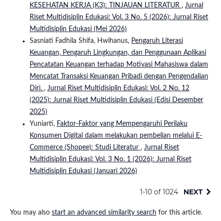
KESEHATAN KERJA (K3): TINJAUAN LITERATUR
,
Jurnal
Riset Multidisiplin Edukasi: Vol. 3 No. 5 (2026): Jurnal Riset
Multidisiplin Edukasi (Mei 2026)
Sasniati Fadhila Shifa, Hwihanus,
Pengaruh Literasi
Keuangan, Pengaruh Lingkungan, dan Penggunaan Aplikasi
Pencatatan Keuangan terhadap Motivasi Mahasiswa dalam
Mencatat Transaksi Keuangan Pribadi dengan Pengendalian
Diri.
,
Jurnal Riset Multidisiplin Edukasi: Vol. 2 No. 12
(2025): Jurnal Riset Multidisiplin Edukasi (Edisi Desember
2025)
Yuniarti,
Faktor-Faktor yang Mempengaruhi Perilaku
Konsumen Digital dalam melakukan pembelian melalui E-
Commerce (Shopee): Studi Literatur
,
Jurnal Riset
Multidisiplin Edukasi: Vol. 3 No. 1 (2026): Jurnal Riset
Multidisiplin Edukasi (Januari 2026)
1-10 of 1024
NEXT
You may also
start an advanced similarity search
for this article.