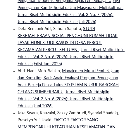
Penguatan Moderasi Beragama Sejak Dini Sebagai Upaya
Pencegahan Konflik Sosial dalam Masyarakat Multikultural
,
Jurnal Riset Multidisiplin Edukasi: Vol. 3 No. 7 (2026):
Jurnal Riset Multidisiplin Edukasi (Juli 2026)
Defa Renconk Adil, Sahran Saputra,
STUDI
KESEJAHTERAAN SOSIAL PENGHUNI RUMAH TIDAK
LAYAK HUNI STUDI KASUS DI DESA PERCUT
KECAMATAN PERCUT SEI TUAN
,
Jurnal Riset Multidisiplin
Edukasi: Vol. 2 No. 6 (2025): Jurnal Riset Multidisiplin
Edukasi (Edisi Juni 2025)
Abd. Hadi, Moh. Sahlan,
Manajemen Mutu Pembelajaran
dan Konseling Karir Anak: Evaluasi Program Pencegahan
Anak Bekerja Pasca-Lulus SD ISLAM NURUL BAROKAH
GELANG SUMBERBARU
,
Jurnal Riset Multidisiplin
Edukasi: Vol. 3 No. 6 (2026): Jurnal Riset Multidisiplin
Edukasi (Juni 2026)
Jaka Swara, Khuzaini, Zakky Zambrudi, Syahrial Shaddiq,
Prasetyo Yuli Usaid,
FAKTOR-FAKTOR YANG
MEMPENGARUHI KEPATUHAN KESELAMATAN DAN