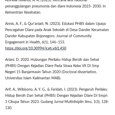
Alfinella Iswandi, A. A. (2023). Rencana aksi nasional
penanggulangan pneumonia dan diare indonesia 2023- 2030. In
Kementrian Kesehatan.
Annis, A. F., & Qur’aniati, N. (2023). Edukasi PHBS dalam Upaya
Pencegahan Diare pada Anak Sekolah di Desa Dander Kecamatan
Dander Kabupaten Bojonegoro. Journal of Community
Engagement in Health, 6(1), 146–153.
https://doi.org/10.30994/jceh.v6i1.450
Ariani. D. 2020. Hubungan Perilaku Hidup Bersih dan Sehat
(PHBS) Dengan Kejadian Diare Pada Siswa Kelas VII Di Smp
Negeri 15 Banjarmasin Tahun 2020 (Doctoral dissertation,
Universitas Islam Kalimantan MAB).
Arif, A., Wibisono, A. Y. G., & Faridah, I. (2023). Pengaruh Perilaku
Hidup Bersih Dan Sehat (PHBS) Dengan Kejadian Diare Di Smpn
3 Cikupa Tahun 2023. Gudang Jurnal Multidisiplin Ilmu, 1(3), 128-
130.