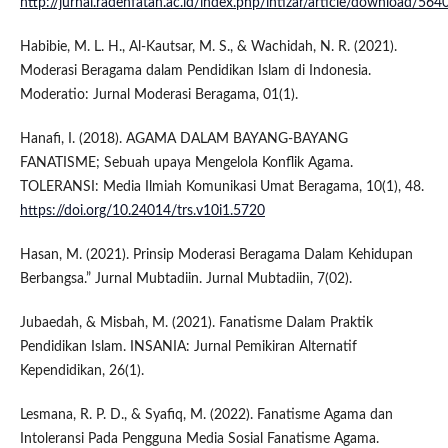
http://jurnal.radenfatah.ac.id/index.php/intizar/article/download/56
Habibie, M. L. H., Al-Kautsar, M. S., & Wachidah, N. R. (2021).
Moderasi Beragama dalam Pendidikan Islam di Indonesia.
Moderatio: Jurnal Moderasi Beragama, 01(1).
Hanafi, I. (2018). AGAMA DALAM BAYANG-BAYANG
FANATISME; Sebuah upaya Mengelola Konflik Agama.
TOLERANSI: Media Ilmiah Komunikasi Umat Beragama, 10(1), 48.
https://doi.org/10.24014/trs.v10i1.5720
Hasan, M. (2021). Prinsip Moderasi Beragama Dalam Kehidupan
Berbangsa.” Jurnal Mubtadiin. Jurnal Mubtadiin, 7(02).
Jubaedah, & Misbah, M. (2021). Fanatisme Dalam Praktik
Pendidikan Islam. INSANIA: Jurnal Pemikiran Alternatif
Kependidikan, 26(1).
Lesmana, R. P. D., & Syafiq, M. (2022). Fanatisme Agama dan
Intoleransi Pada Pengguna Media Sosial Fanatisme Agama.