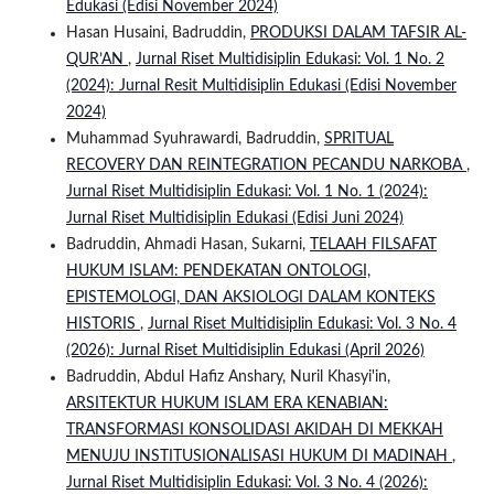
Edukasi (Edisi November 2024)
Hasan Husaini, Badruddin,
PRODUKSI DALAM TAFSIR AL-
QUR’AN
,
Jurnal Riset Multidisiplin Edukasi: Vol. 1 No. 2
(2024): Jurnal Resit Multidisiplin Edukasi (Edisi November
2024)
Muhammad Syuhrawardi, Badruddin,
SPRITUAL
RECOVERY DAN REINTEGRATION PECANDU NARKOBA
,
Jurnal Riset Multidisiplin Edukasi: Vol. 1 No. 1 (2024):
Jurnal Riset Multidisiplin Edukasi (Edisi Juni 2024)
Badruddin, Ahmadi Hasan, Sukarni,
TELAAH FILSAFAT
HUKUM ISLAM: PENDEKATAN ONTOLOGI,
EPISTEMOLOGI, DAN AKSIOLOGI DALAM KONTEKS
HISTORIS
,
Jurnal Riset Multidisiplin Edukasi: Vol. 3 No. 4
(2026): Jurnal Riset Multidisiplin Edukasi (April 2026)
Badruddin, Abdul Hafiz Anshary, Nuril Khasyi'in,
ARSITEKTUR HUKUM ISLAM ERA KENABIAN:
TRANSFORMASI KONSOLIDASI AKIDAH DI MEKKAH
MENUJU INSTITUSIONALISASI HUKUM DI MADINAH
,
Jurnal Riset Multidisiplin Edukasi: Vol. 3 No. 4 (2026):