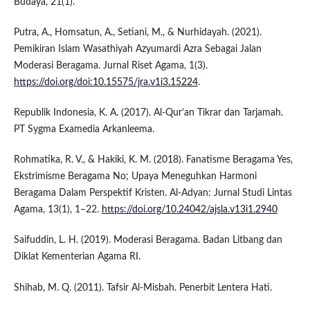
Budaya, 21(1).
Putra, A., Homsatun, A., Setiani, M., & Nurhidayah. (2021).
Pemikiran Islam Wasathiyah Azyumardi Azra Sebagai Jalan
Moderasi Beragama. Jurnal Riset Agama, 1(3).
https://doi.org/doi:10.15575/jra.v1i3.15224
.
Republik Indonesia, K. A. (2017). Al-Qur’an Tikrar dan Tarjamah.
PT Sygma Examedia Arkanleema.
Rohmatika, R. V., & Hakiki, K. M. (2018). Fanatisme Beragama Yes,
Ekstrimisme Beragama No; Upaya Meneguhkan Harmoni
Beragama Dalam Perspektif Kristen. Al-Adyan: Jurnal Studi Lintas
Agama, 13(1), 1–22.
https://doi.org/10.24042/ajsla.v13i1.2940
Saifuddin, L. H. (2019). Moderasi Beragama. Badan Litbang dan
Diklat Kementerian Agama RI.
Shihab, M. Q. (2011). Tafsir Al-Misbah. Penerbit Lentera Hati.