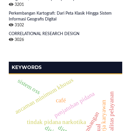
3201
Perkembangan Kartografi: Dari Peta Klasik Hingga Sistem
Informasi Geografis Digital
3102
CORRELATIONAL RESEARCH DESIGN
3026
KEYWORDS
ancaman minimum khusus
sistem oss
penjatuhan pidana
kualitas pelayanan
café
kinerja karyawan
pertimbangan
tindak pidana narkotika