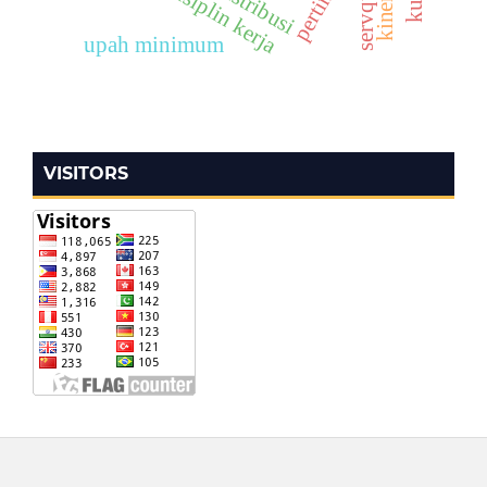
servqual
distribusi
disiplin kerja
upah minimum
VISITORS