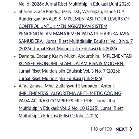
No. 6 (2026): Jurnal Riset Multidisiplin Edukasi (Juni 2026)
Sharon Grace Kondoj, Jessy .D.L, Warongan, Fanda D.P,
Rundengan,
ANALISIS IMPLEMENTASI FOUR LEVERS OF
CONTROL UNTUK MENINGKATKAN SISTEM
PENGENDALIAN MANAJEMEN PADA PT HARUKA JASA
SAMUDERA
,
Jurnal Riset Multidisiplin Edukasi: Vol. 3 No. 7
(2026): Jurnal Riset Multidisiplin Edukasi (Juli 2026)
Darmita, Endang Karim Mukti, Abdurohim,
IMPLEMENTASI
KONSEP EKONOMI ISLAM DALAM BISNIS MODERN
,
Jurnal Riset Multidisiplin Edukasi: Vol. 3 No. 7 (2026):
Jurnal Riset Multidisiplin Edukasi (Juli 2026)
Alfira Zahwa, Mhd. Zulfansyuri Siambaton, Antoni,
IMPLEMENTASI ALGORITMA ARITHMETIC CODING
PADA APLIKASI COMPRESS FILE PDF
,
Jurnal Riset
Multidisiplin Edukasi: Vol. 2 No. 10 (2025): Jurnal Riset
Multidisiplin Edukasi (Edisi Oktober 2025)
1-10 of 109
NEXT