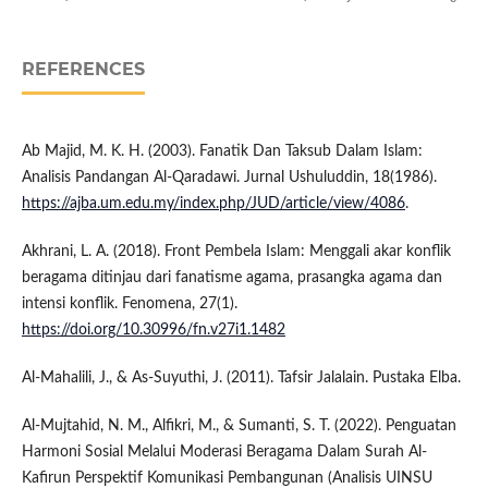
REFERENCES
Ab Majid, M. K. H. (2003). Fanatik Dan Taksub Dalam Islam:
Analisis Pandangan Al-Qaradawi. Jurnal Ushuluddin, 18(1986).
https://ajba.um.edu.my/index.php/JUD/article/view/4086
.
Akhrani, L. A. (2018). Front Pembela Islam: Menggali akar konflik
beragama ditinjau dari fanatisme agama, prasangka agama dan
intensi konflik. Fenomena, 27(1).
https://doi.org/10.30996/fn.v27i1.1482
Al-Mahalili, J., & As-Suyuthi, J. (2011). Tafsir Jalalain. Pustaka Elba.
Al-Mujtahid, N. M., Alfikri, M., & Sumanti, S. T. (2022). Penguatan
Harmoni Sosial Melalui Moderasi Beragama Dalam Surah Al-
Kafirun Perspektif Komunikasi Pembangunan (Analisis UINSU