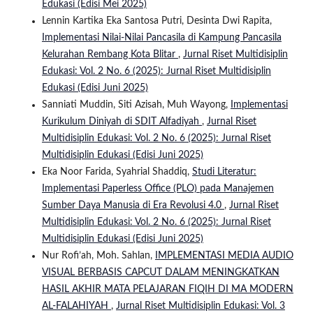
Edukasi (Edisi Mei 2025)
Lennin Kartika Eka Santosa Putri, Desinta Dwi Rapita,
Implementasi Nilai-Nilai Pancasila di Kampung Pancasila
Kelurahan Rembang Kota Blitar
,
Jurnal Riset Multidisiplin
Edukasi: Vol. 2 No. 6 (2025): Jurnal Riset Multidisiplin
Edukasi (Edisi Juni 2025)
Sanniati Muddin, Siti Azisah, Muh Wayong,
Implementasi
Kurikulum Diniyah di SDIT Alfadiyah
,
Jurnal Riset
Multidisiplin Edukasi: Vol. 2 No. 6 (2025): Jurnal Riset
Multidisiplin Edukasi (Edisi Juni 2025)
Eka Noor Farida, Syahrial Shaddiq,
Studi Literatur:
Implementasi Paperless Office (PLO) pada Manajemen
Sumber Daya Manusia di Era Revolusi 4.0
,
Jurnal Riset
Multidisiplin Edukasi: Vol. 2 No. 6 (2025): Jurnal Riset
Multidisiplin Edukasi (Edisi Juni 2025)
Nur Rofi’ah, Moh. Sahlan,
IMPLEMENTASI MEDIA AUDIO
VISUAL BERBASIS CAPCUT DALAM MENINGKATKAN
HASIL AKHIR MATA PELAJARAN FIQIH DI MA MODERN
AL-FALAHIYAH
,
Jurnal Riset Multidisiplin Edukasi: Vol. 3