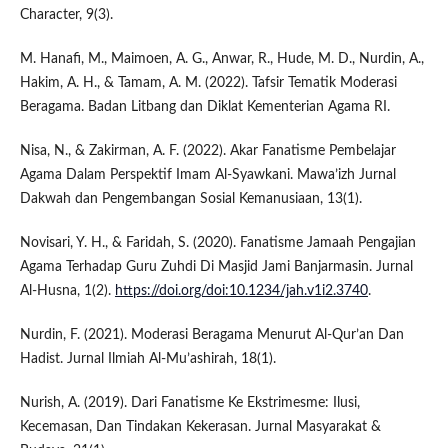
Character, 9(3).
M. Hanafi, M., Maimoen, A. G., Anwar, R., Hude, M. D., Nurdin, A.,
Hakim, A. H., & Tamam, A. M. (2022). Tafsir Tematik Moderasi
Beragama. Badan Litbang dan Diklat Kementerian Agama RI.
Nisa, N., & Zakirman, A. F. (2022). Akar Fanatisme Pembelajar
Agama Dalam Perspektif Imam Al-Syawkani. Mawa’izh Jurnal
Dakwah dan Pengembangan Sosial Kemanusiaan, 13(1).
Novisari, Y. H., & Faridah, S. (2020). Fanatisme Jamaah Pengajian
Agama Terhadap Guru Zuhdi Di Masjid Jami Banjarmasin. Jurnal
Al-Husna, 1(2).
https://doi.org/doi:10.1234/jah.v1i2.3740
.
Nurdin, F. (2021). Moderasi Beragama Menurut Al-Qur’an Dan
Hadist. Jurnal Ilmiah Al-Mu’ashirah, 18(1).
Nurish, A. (2019). Dari Fanatisme Ke Ekstrimesme: Ilusi,
Kecemasan, Dan Tindakan Kekerasan. Jurnal Masyarakat &